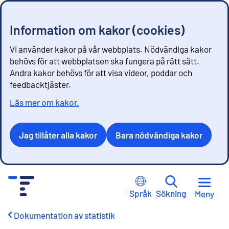
Information om kakor (cookies)
Vi använder kakor på vår webbplats. Nödvändiga kakor
behövs för att webbplatsen ska fungera på rätt sätt.
Andra kakor behövs för att visa videor, poddar och
feedbacktjäster.
Läs mer om kakor.
Jag tillåter alla kakor
Bara nödvändiga kakor
G
å
Språk
Sökning
Meny
t
i
Dokumentation av statistik
l