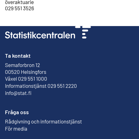
överaktuarie
029 551 3526
Ta kontakt
Semaforbron 12
Extern länk
00520 Helsingfors
Växel 029 551 1000
Informationstjänst 029 551 2220
info@stat.fi
Fråga oss
Rådgivning och informationstjänst
För media