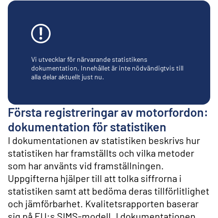
l
i
n
n
e
h
å
Vi utvecklar för närvarande statistikens
l
dokumentation. Innehållet är inte nödvändigtvis till
alla delar aktuellt just nu.
l
Första registreringar av motorfordon:
dokumentation för statistiken
I dokumentationen av statistiken beskrivs hur
statistiken har framställts och vilka metoder
som har använts vid framställningen.
Uppgifterna hjälper till att tolka siffrorna i
statistiken samt att bedöma deras tillförlitlighet
och jämförbarhet. Kvalitetsrapporten baserar
sig på EU:s SIMS-modell. I dokumentationen