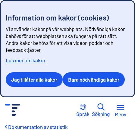
Information om kakor (cookies)
Vi använder kakor på vår webbplats. Nödvändiga kakor
behövs för att webbplatsen ska fungera på rätt sätt.
Andra kakor behövs för att visa videor, poddar och
feedbacktjäster.
Läs mer om kakor.
Jag tillåter alla kakor
Bara nödvändiga kakor
G
å
Språk
Sökning
Meny
t
i
Dokumentation av statistik
l