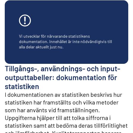
l
i
n
n
e
h
å
Vi utvecklar för närvarande statistikens
l
dokumentation. Innehållet är inte nödvändigtvis till
alla delar aktuellt just nu.
l
Tillgångs-, användnings- och input-
outputtabeller: dokumentation för
statistiken
I dokumentationen av statistiken beskrivs hur
statistiken har framställts och vilka metoder
som har använts vid framställningen.
Uppgifterna hjälper till att tolka siffrorna i
statistiken samt att bedöma deras tillförlitlighet