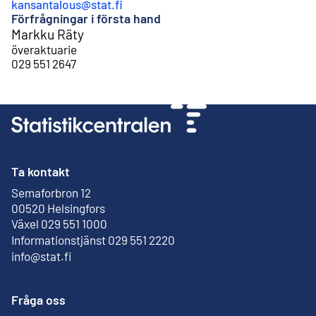
kansantalous@stat.fi
Förfrågningar i första hand
Markku Räty
överaktuarie
029 551 2647
Ta kontakt
Semaforbron 12
Extern länk
00520 Helsingfors
Växel 029 551 1000
Informationstjänst 029 551 2220
info@stat.fi
Fråga oss