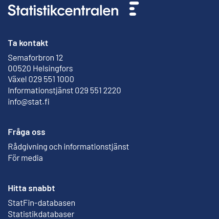
Ta kontakt
Semaforbron 12
Extern länk
00520 Helsingfors
Växel 029 551 1000
Informationstjänst 029 551 2220
info@stat.fi
Fråga oss
Rådgivning och informationstjänst
För media
Hitta snabbt
StatFin-databasen
Extern länk
Statistikdatabaser