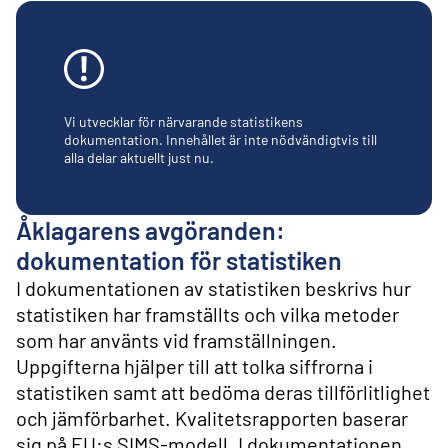
l
i
n
n
e
h
å
Vi utvecklar för närvarande statistikens
l
dokumentation. Innehållet är inte nödvändigtvis till
alla delar aktuellt just nu.
l
Åklagarens avgöranden:
dokumentation för statistiken
I dokumentationen av statistiken beskrivs hur
statistiken har framställts och vilka metoder
som har använts vid framställningen.
Uppgifterna hjälper till att tolka siffrorna i
statistiken samt att bedöma deras tillförlitlighet
och jämförbarhet. Kvalitetsrapporten baserar
sig på EU:s SIMS-modell. I dokumentationen