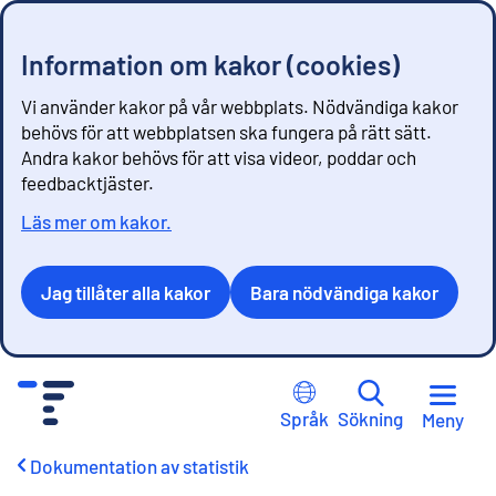
Information om kakor (cookies)
Vi använder kakor på vår webbplats. Nödvändiga kakor
behövs för att webbplatsen ska fungera på rätt sätt.
Andra kakor behövs för att visa videor, poddar och
feedbacktjäster.
Läs mer om kakor.
Jag tillåter alla kakor
Bara nödvändiga kakor
G
å
Språk
Sökning
Meny
t
i
Dokumentation av statistik
l