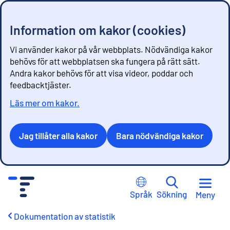
Information om kakor (cookies)
Vi använder kakor på vår webbplats. Nödvändiga kakor
behövs för att webbplatsen ska fungera på rätt sätt.
Andra kakor behövs för att visa videor, poddar och
feedbacktjäster.
Läs mer om kakor.
Jag tillåter alla kakor
Bara nödvändiga kakor
G
å
Språk
Sökning
Meny
t
i
Dokumentation av statistik
l