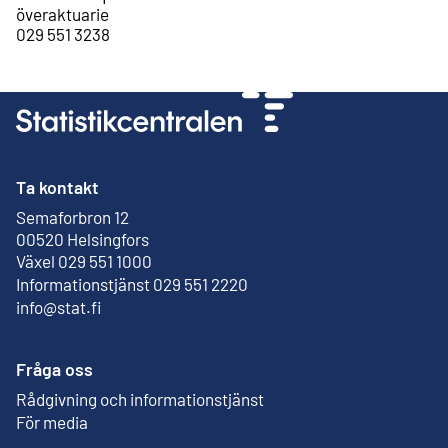
överaktuarie
029 551 3238
Ta kontakt
Semaforbron 12
Extern länk
00520 Helsingfors
Växel 029 551 1000
Informationstjänst 029 551 2220
info@stat.fi
Fråga oss
Rådgivning och informationstjänst
För media