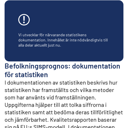
l
i
n
n
e
h
å
Vi utvecklar för närvarande statistikens
l
dokumentation. Innehållet är inte nödvändigtvis till
alla delar aktuellt just nu.
l
Befolkningsprognos: dokumentation
för statistiken
I dokumentationen av statistiken beskrivs hur
statistiken har framställts och vilka metoder
som har använts vid framställningen.
Uppgifterna hjälper till att tolka siffrorna i
statistiken samt att bedöma deras tillförlitlighet
och jämförbarhet. Kvalitetsrapporten baserar
sig på EU:s SIMS-modell. I dokumentationen