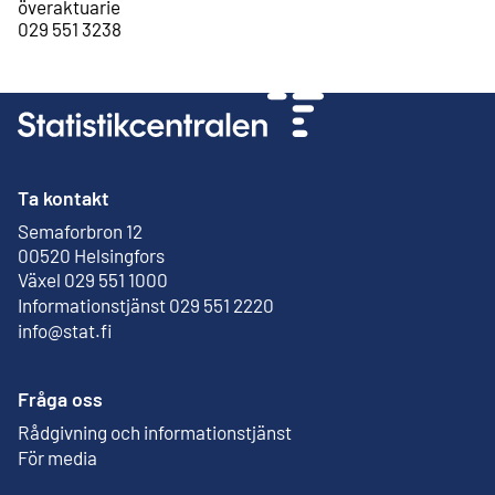
överaktuarie
029 551 3238
Ta kontakt
Semaforbron 12
Extern länk
00520 Helsingfors
Växel 029 551 1000
Informationstjänst 029 551 2220
info@stat.fi
Fråga oss
Rådgivning och informationstjänst
För media