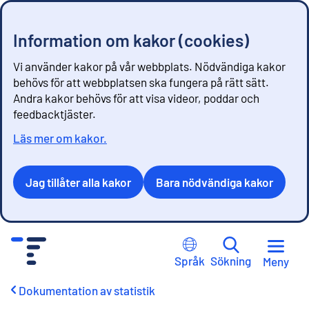
Information om kakor (cookies)
Vi använder kakor på vår webbplats. Nödvändiga kakor
behövs för att webbplatsen ska fungera på rätt sätt.
Andra kakor behövs för att visa videor, poddar och
feedbacktjäster.
Läs mer om kakor.
Jag tillåter alla kakor
Bara nödvändiga kakor
G
å
Språk
Sökning
Meny
t
i
Dokumentation av statistik
l