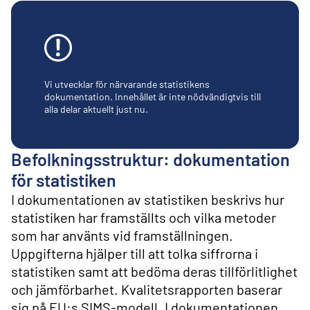
l
i
n
n
e
h
å
Vi utvecklar för närvarande statistikens
l
dokumentation. Innehållet är inte nödvändigtvis till
alla delar aktuellt just nu.
l
Befolkningsstruktur: dokumentation
för statistiken
I dokumentationen av statistiken beskrivs hur
statistiken har framställts och vilka metoder
som har använts vid framställningen.
Uppgifterna hjälper till att tolka siffrorna i
statistiken samt att bedöma deras tillförlitlighet
och jämförbarhet. Kvalitetsrapporten baserar
sig på EU:s SIMS-modell. I dokumentationen