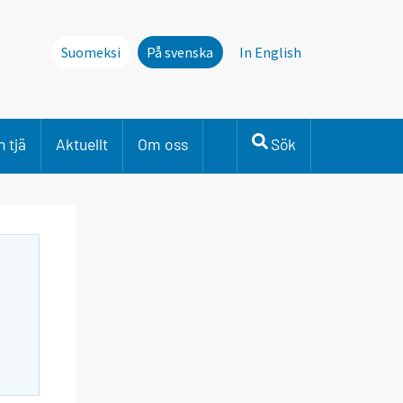
Suomeksi
På svenska
In English
 tjä
Aktuellt
Om oss
Sök