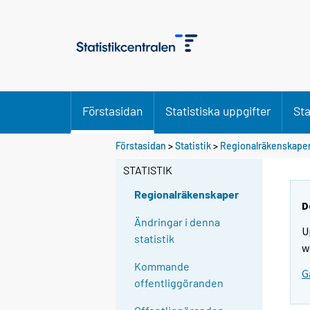
Förstasidan
Statistiska uppgifter
Sta
Förstasidan
>
Statistik
>
Regionalräkenskape
STATISTIK
Regionalräkenskaper
D
Ändringar i denna
U
statistik
w
Kommande
G
offentliggöranden