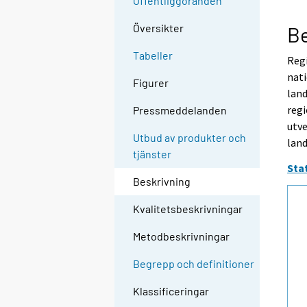
Offentliggöranden
Översikter
Be
Tabeller
Regi
nati
Figurer
lan
regi
Pressmeddelanden
utve
Utbud av produkter och
land
tjänster
Sta
Beskrivning
Kvalitetsbeskrivningar
Metodbeskrivningar
Begrepp och definitioner
Klassificeringar