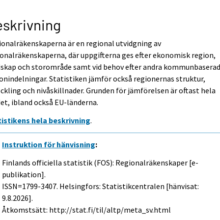
skrivning
onalräkenskaperna är en regional utvidgning av
onalräkenskaperna, där uppgifterna ges efter ekonomisk region,
dskap och storområde samt vid behov efter andra kommunbasera
onindelningar. Statistiken jämför också regionernas struktur,
ckling och nivåskillnader. Grunden för jämförelsen är oftast hela
et, ibland också EU-länderna.
tistikens hela beskrivning
.
Instruktion för hänvisning
:
Finlands officiella statistik (FOS): Regionalräkenskaper [e-
publikation].
ISSN=1799-3407. Helsingfors: Statistikcentralen [hänvisat:
9.8.2026].
Åtkomstsätt: http://stat.fi/til/altp/meta_sv.html