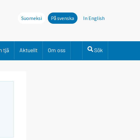
Suomeksi
På svenska
In English
 tjä
Aktuellt
Om oss
Sök