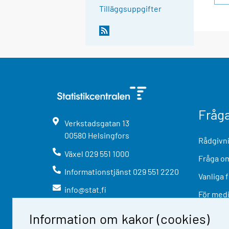
Tilläggsuppgifter
Fråg
Verkstadsgatan
13
00580
Helsingfors
Rådgivni
Växel
029 551 1000
Fråga om
Informationstjänst
029 551 2220
Vanliga 
info@stat.fi
För med
Information om kakor (cookies)