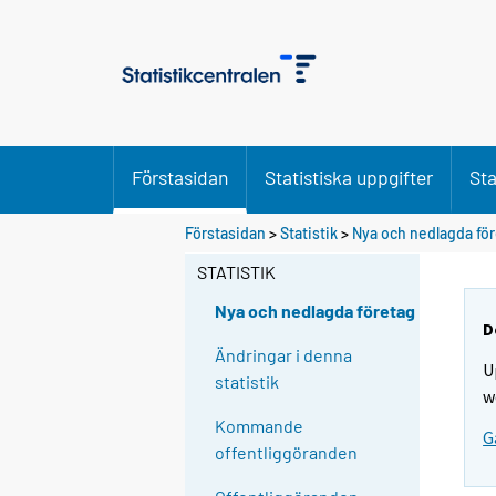
Förstasidan
Statistiska uppgifter
Sta
Förstasidan
>
Statistik
>
Nya och nedlagda fö
STATISTIK
Nya och nedlagda företag
D
Ändringar i denna
U
statistik
w
Kommande
G
offentliggöranden