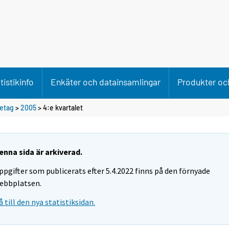
tistikinfo
Enkäter och datainsamlingar
Produkter och
retag
>
2005
>
4:e kvartalet
enna sida är arkiverad.
ppgifter som publicerats efter 5.4.2022 finns på den förnyade
ebbplatsen.
å till den nya statistiksidan.