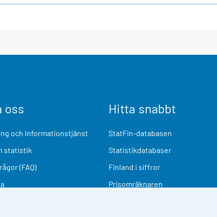
a oss
Hitta snabbt
ng och informationstjänst
StatFin-databasen
 statistik
Statistikdatabaser
frågor (FAQ)
Finland i siffror
ia
Prisomräknaren
Kommande publiceringar