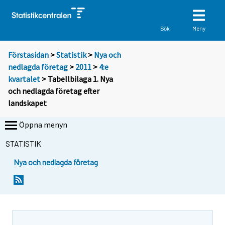
Meny
Sök
Förstasidan
>
Statistik
>
Nya och
nedlagda företag
>
2011
>
4:e
kvartalet
> Tabellbilaga 1. Nya
och nedlagda företag efter
landskapet
Öppna menyn
STATISTIK
Nya och nedlagda företag