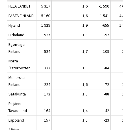
HELA LANDET
5 317
1,6
-1 590
4 603
FASTA FINLAND
5 160
1,6
-1 541
4 493
Nyland
1 929
1,9
-655
1 762
Birkaland
527
1,8
-97
390
Egentliga
Finland
524
1,7
-109
383
Norra
Österbotten
333
1,8
-84
273
Mellersta
Finland
224
1,6
-72
160
Satakunta
173
1,3
-88
184
Päijänne-
Tavastland
164
1,4
-42
182
Lappland
157
1,5
-23
107
Södra