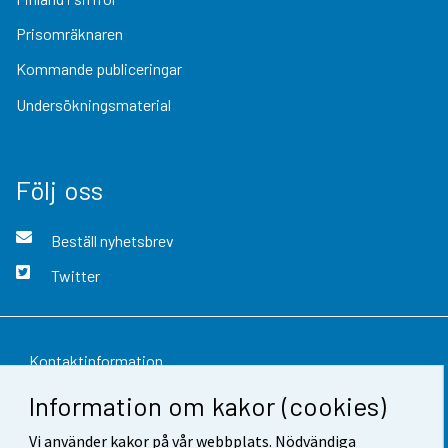
Prisomräknaren
Kommande publiceringar
Undersökningsmaterial
Följ oss
Beställ nyhetsbrev
Twitter
Kontaktinformation
Information om kakor (cookies)
Respons
Vi använder kakor på vår webbplats. Nödvändiga
Användarvillkor