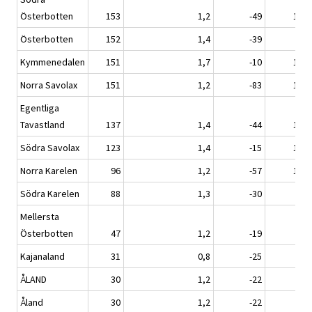
Österbotten
153
1,2
-49
129
Österbotten
152
1,4
-39
91
Kymmenedalen
151
1,7
-10
123
Norra Savolax
151
1,2
-83
190
Egentliga
Tavastland
137
1,4
-44
129
Södra Savolax
123
1,4
-15
111
Norra Karelen
96
1,2
-57
108
Södra Karelen
88
1,3
-30
72
Mellersta
Österbotten
47
1,2
-19
40
Kajanaland
31
0,8
-25
59
ÅLAND
30
1,2
-22
18
Åland
30
1,2
-22
18