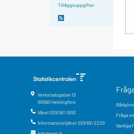
Tilläggsuppgifter
Fråg
Verkstadsgatan
13
00580
Helsingfors
Rådgivni
Växel
029 551 1000
Fråga om
Informationstjänst
029 551 2220
Vanliga 
info@stat.fi