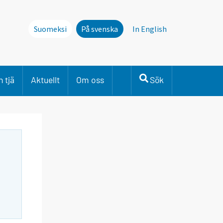
Suomeksi
På svenska
In English
 tjä
Aktuellt
Om oss
Sök