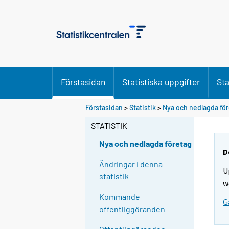
Förstasidan
Statistiska uppgifter
Sta
Förstasidan
>
Statistik
>
Nya och nedlagda fö
STATISTIK
Nya och nedlagda företag
D
Ändringar i denna
U
statistik
w
Kommande
G
offentliggöranden