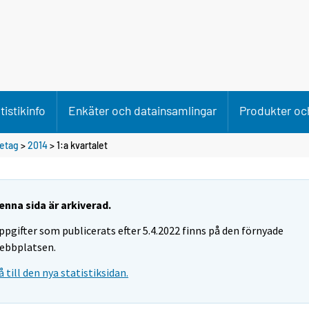
tistikinfo
Enkäter och datainsamlingar
Produkter och
retag
>
2014
>
1:a kvartalet
enna sida är arkiverad.
ppgifter som publicerats efter 5.4.2022 finns på den förnyade
ebbplatsen.
å till den nya statistiksidan.