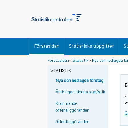
Förstasidan
Statistiska uppgifter
St
Förstasidan
>
Statistik
>
Nya och nedlagda fö
STATISTIK
Nya och nedlagda företag
D
Ändringar i denna statistik
U
w
Kommande
offentliggöranden
G
Offentliggöranden