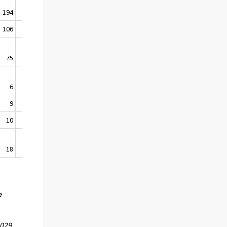
194
2.1
44
106
2.0
8
75
2.1
-9
6
0.6
2
9
0.5
-8
10
1.0
0
18
3.0
12
a
 029