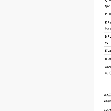
tjän
P Ut
K F
för
D Fö
vär
E V
B Ut
Andr
X, Z
Käll
kvar
Förf