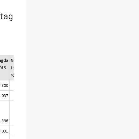
etag
agda
Nedlagda andel av
Förändring
015
företagsbeståndet,
Q1/2015 -
%
Q1/2014
5 800
1.7
-139
1 037
1.9
-96
896
1.8
32
931
1.9
-25