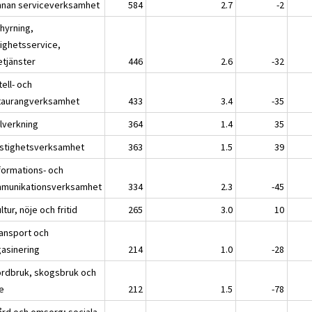
nnan serviceverksamhet
584
2.7
-2
thyrning,
tighetsservice,
etjänster
446
2.6
-32
tell- och
taurangverksamhet
433
3.4
-35
llverkning
364
1.4
35
astighetsverksamhet
363
1.5
39
nformations- och
munikationsverksamhet
334
2.3
-45
ltur, nöje och fritid
265
3.0
10
ransport och
asinering
214
1.0
-28
ordbruk, skogsbruk och
ke
212
1.5
-78
ård och omsorg; sociala