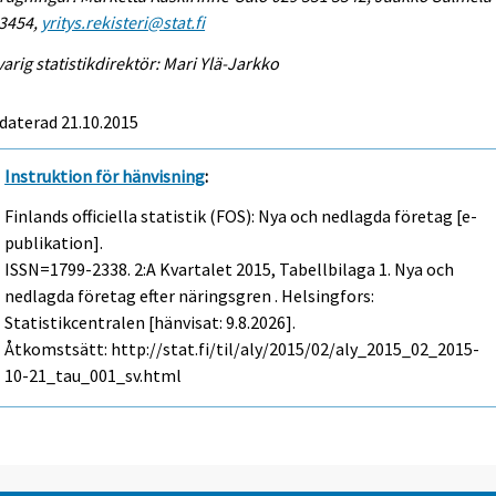
 3454,
yritys.rekisteri@stat.fi
arig statistikdirektör: Mari Ylä-Jarkko
daterad 21.10.2015
Instruktion för hänvisning
:
Finlands officiella statistik (FOS): Nya och nedlagda företag [e-
publikation].
ISSN=1799-2338.
2:a Kvartalet
2015, Tabellbilaga 1. Nya och
nedlagda företag efter näringsgren . Helsingfors:
Statistikcentralen [hänvisat: 9.8.2026].
Åtkomstsätt: http://stat.fi/til/aly/2015/02/aly_2015_02_2015-
10-21_tau_001_sv.html