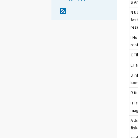
S A
N U
fas
res
I Ho
res
C Ti
L F
J I
kom
R Ku
H T
mag
A J
fis
Q V