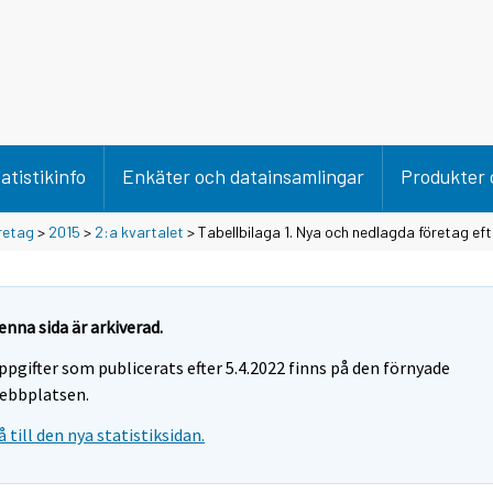
atistikinfo
Enkäter och datainsamlingar
Produkter 
retag
>
2015
>
2:a kvartalet
> Tabellbilaga 1. Nya och nedlagda företag ef
enna sida är arkiverad.
ppgifter som publicerats efter 5.4.2022 finns på den förnyade
ebbplatsen.
å till den nya statistiksidan.