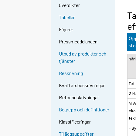
Översikter
Ta
Tabeller
ef
Figurer
Öpp
Pressmeddelanden
stö
Utbud av produkter och
När
tjänster
Beskrivning
Tota
Kvalitetsbeskrivningar
G H
Metodbeskrivningar
M V
Begrepp och definitioner
eko
tek
Klassificeringar
F B
Tilläggsuppgifter