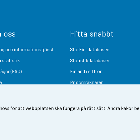
a oss
Hitta snabbt
ng och informationstjänst
StatFin-databasen
 statistik
Statistikdatabaser
rågor (FAQ)
Finland i siffror
a
Prisomräknaren
Kommande publiceringar
Undersökningsmaterial
övs för att webbplatsen ska fungera på rätt sätt. Andra kakor behö
Användarvillkor
Dataskydd
Tillgänglighet
Information om