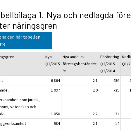
bellbilaga 1. Nya och nedlagda för
ter näringsgren
na den här tabellen
rre
ingsgren
Nya
Nya andel av
Förändring
Nedl
Q2/2015
företagsbeståndet,
Q2/2015 -
Q1/2
%
Q2/2014
lt
6 864
2.1
-486
andel
1 097
2.0
-29
erksamhet inom juridik,
nomi, vetenskap och
nik
1 050
2.2
-31
yggverksamhet
984
2.1
-14