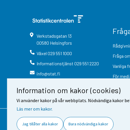
Fråg
Verkstadsgatan
13
00580
Helsingfors
Rådgivni
Växel
029 551 1000
Fråga om
Informationstjänst
029 551 2220
Vanliga f
info@stat.fi
För medi
Information om kakor (cookies)
Vi använder kakor på vår webbplats. Nödvändiga kakor beh
Läs mer om kakor.
Kontaktinformation
Respons
Jag tillåter alla kakor
Bara nödvändiga kakor