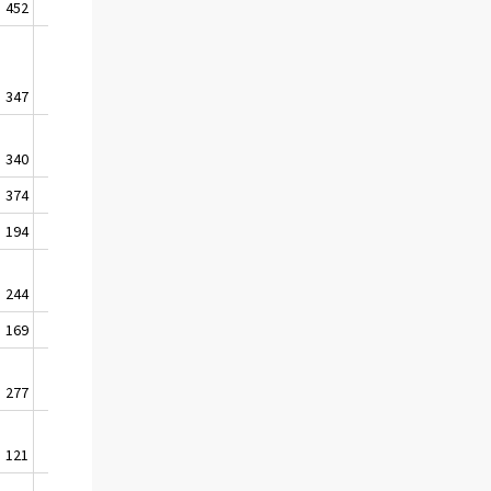
452
2.1
11
347
2.0
-77
340
2.7
15
374
1.5
6
194
0.8
-9
244
1.7
-39
169
1.9
28
277
1.2
-21
121
0.9
-13