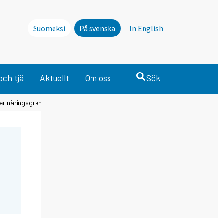
Suomeksi
På svenska
In English
och tjä
Aktuellt
Om oss
Sök
ter näringsgren