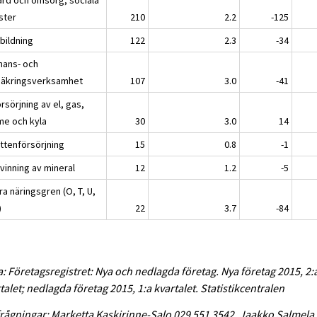
ster
210
2.2
-125
bildning
122
2.3
-34
inans- och
säkringsverksamhet
107
3.0
-41
rsörjning av el, gas,
me och kyla
30
3.0
14
attenförsörjning
15
0.8
-1
vinning av mineral
12
1.2
-5
a näringsgren (O, T, U,
)
22
3.7
-84
a: Företagsregistret: Nya och nedlagda företag. Nya företag 2015, 2:
talet; nedlagda företag 2015, 1:a kvartalet. Statistikcentralen
rågningar: Marketta Kaskirinne-Salo 029 551 3542, Jaakko Salmela