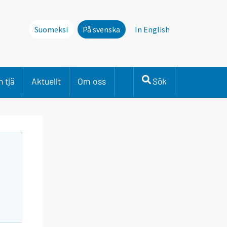
Suomeksi
På svenska
In English
 tjä
Aktuellt
Om oss
Sök