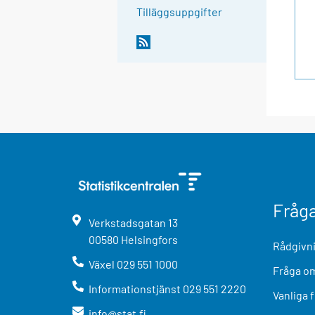
Tilläggsuppgifter
Fråg
Verkstadsgatan
13
00580
Helsingfors
Rådgivni
Växel
029 551 1000
Fråga om
Informationstjänst
029 551 2220
Vanliga 
info@stat.fi