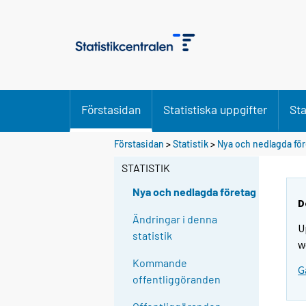
Förstasidan
Statistiska uppgifter
Sta
Förstasidan
>
Statistik
>
Nya och nedlagda fö
STATISTIK
Nya och nedlagda företag
D
Ändringar i denna
U
statistik
w
Kommande
G
offentliggöranden