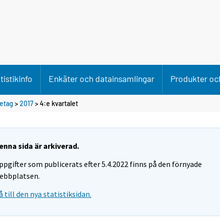
tistikinfo
Enkäter och datainsamlingar
Produkter och
retag
>
2017
>
4:e kvartalet
enna sida är arkiverad.
ppgifter som publicerats efter 5.4.2022 finns på den förnyade
ebbplatsen.
å till den nya statistiksidan.