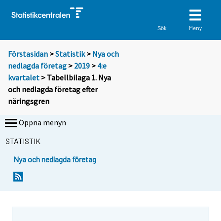
Meny
Sök
Förstasidan
>
Statistik
>
Nya och
nedlagda företag
>
2019
>
4:e
kvartalet
> Tabellbilaga 1. Nya
och nedlagda företag efter
näringsgren
Öppna menyn
STATISTIK
Nya och nedlagda företag