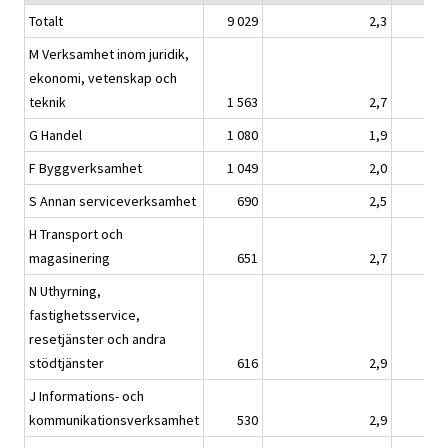
Totalt
9 029
2,3
1 
M Verksamhet inom juridik,
ekonomi, vetenskap och
teknik
1 563
2,7
2
G Handel
1 080
1,9
1
F Byggverksamhet
1 049
2,0
1
S Annan serviceverksamhet
690
2,5
1
H Transport och
magasinering
651
2,7
N Uthyrning,
fastighetsservice,
resetjänster och andra
stödtjänster
616
2,9
J Informations- och
kommunikationsverksamhet
530
2,9