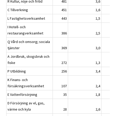
R Kultur, nöje och fritid
481
3,6
C Tillverkning
451
1,6
L Fastighetsverksamhet
443
1,5
I Hotell- och
restaurangverksamhet
386
2,5
Q Vård och omsorg; sociala
tjänster
369
3,0
1
A Jordbruk, skogsbruk och
fiske
272
1,3
P Utbildning
256
3,4
K Finans- och
försäkringsverksamhet
107
2,4
E Vattenförsörjning
35
1,8
D Försörjning av el, gas,
värme och kyla
28
2,6