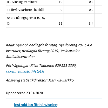
B Utvinning av mineral
10
0,9
T Förvärvsarbete i hushåll
0
0,0
Andra näringsgrenar (O, U,
X)
12
3,4
Källa: Nya och nedlagda företag. Nya företag 2019, 4:e
kvartalet; nedlagda företag 2019, 3:e kvartalet.
Statistikcentralen
Förfrågningar: Ritva Tikkanen 029 551 3300,
rakenne.tilastot@stat.fi
Ansvarig statistikdirektör: Mari Ylä-Jarkko
Uppdaterad 23.04.2020
Instruktion för hänvisning
: