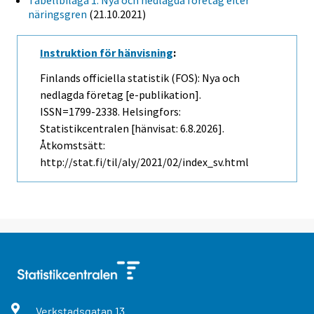
Tabellbilaga 1. Nya och nedlagda företag efter
näringsgren
(21.10.2021)
Instruktion för hänvisning
:
Finlands officiella statistik (FOS): Nya och
nedlagda företag [e-publikation].
ISSN=1799-2338. Helsingfors:
Statistikcentralen [hänvisat: 6.8.2026].
Åtkomstsätt:
http://stat.fi/til/aly/2021/02/index_sv.html
Verkstadsgatan
13