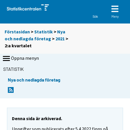
Meny
Sök
Förstasidan
>
Statistik
>
Nya
och nedlagda företag
>
2021
>
2:a kvartalet
Öppna menyn
STATISTIK
Nya och nedlagda företag
Denna sida är arkiverad.
Uppgifter som publicerats efter 5.4.2022 finns på