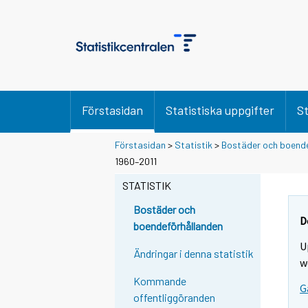
Förstasidan
Statistiska uppgifter
St
Förstasidan
>
Statistik
>
Bostäder och boende
1960–2011
STATISTIK
Bostäder och
D
boendeförhållanden
U
Ändringar i denna statistik
w
Kommande
G
offentliggöranden