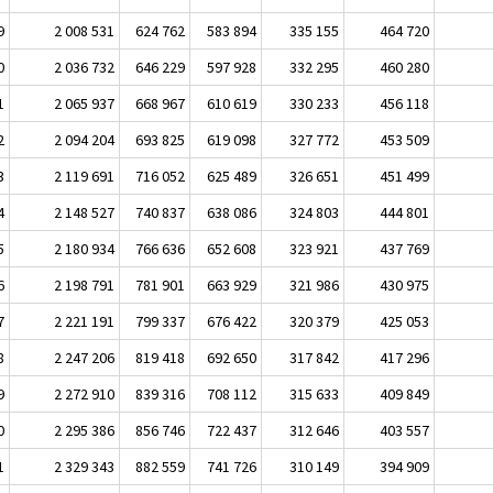
9
2 008 531
624 762
583 894
335 155
464 720
0
2 036 732
646 229
597 928
332 295
460 280
1
2 065 937
668 967
610 619
330 233
456 118
2
2 094 204
693 825
619 098
327 772
453 509
3
2 119 691
716 052
625 489
326 651
451 499
4
2 148 527
740 837
638 086
324 803
444 801
5
2 180 934
766 636
652 608
323 921
437 769
6
2 198 791
781 901
663 929
321 986
430 975
7
2 221 191
799 337
676 422
320 379
425 053
8
2 247 206
819 418
692 650
317 842
417 296
9
2 272 910
839 316
708 112
315 633
409 849
0
2 295 386
856 746
722 437
312 646
403 557
1
2 329 343
882 559
741 726
310 149
394 909