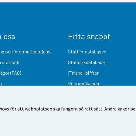
a oss
Hitta snabbt
ng och informationstjänst
StatFin-databasen
 statistik
Statistikdatabaser
rågor (FAQ)
Finland i siffror
a
Prisomräknaren
Kommande publiceringar
Undersökningsmaterial
övs för att webbplatsen ska fungera på rätt sätt. Andra kakor behö
Användarvillkor
Dataskydd
Tillgänglighet
Information om