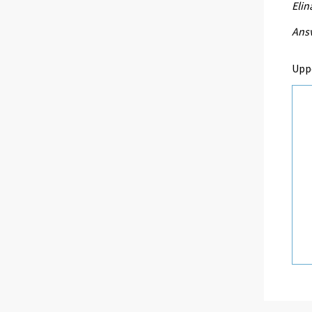
Eli
Ansv
Upp