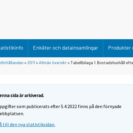
atistikinfo
Enkäter och datainsamlingar
Produkter 
förhållanden
>
2011
>
Allmän översikt
> Tabellbilaga 1. Bostadshushåll eft
enna sida är arkiverad.
ppgifter som publicerats efter 5.4.2022 finns på den förnyade
ebbplatsen.
å till den nya statistiksidan.