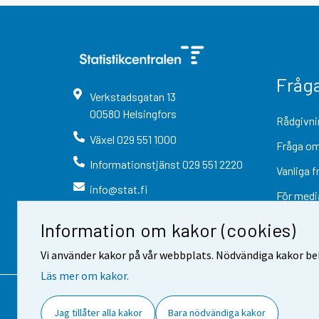
Fråg
Verkstadsgatan
13
00580
Helsingfors
Rådgivni
Växel
029 551 1000
Fråga om
Informationstjänst
029 551 2220
Vanliga f
info@stat.fi
För medi
Information om kakor (cookies)
Vi använder kakor på vår webbplats. Nödvändiga kakor beh
Läs mer om kakor.
Kontaktinformation
Respons
Jag tillåter alla kakor
Bara nödvändiga kakor