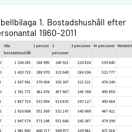
bellbilaga 1. Bostadshushåll efter
rsonantal 1960–2011
Alla
1 person
2
3 personer
4+ personer
Medelst
bostadshushåll
personer
0
1 204 385
188 995
245 921
229 824
539 645
0
1 420 723
288 970
323 640
284 336
523 777
5
1 567 941
376 904
392 367
322 321
476 349
0
1 781 771
482 476
457 667
345 769
495 859
5
1 887 710
532 094
514 825
347 127
493 664
6
1 916 606
551 369
532 147
345 669
487 421
7
1 947 574
573 248
551 640
343 287
479 399
8
1 981 693
600 717
569 977
339 981
471 018