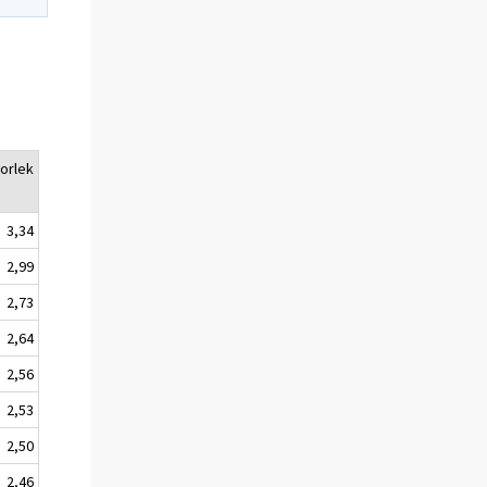
orlek
3,34
2,99
2,73
2,64
2,56
2,53
2,50
2,46