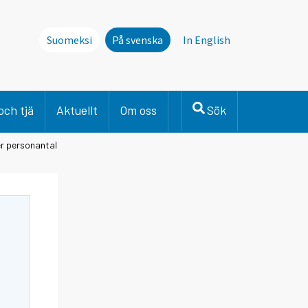
Suomeksi
På svenska
In English
och tjä
Aktuellt
Om oss
Sök
er personantal