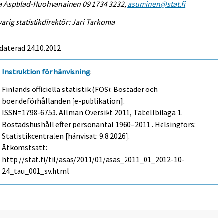
na Aspblad-Huohvanainen 09 1734 3232,
asuminen@stat.fi
arig statistikdirektör: Jari Tarkoma
daterad 24.10.2012
Instruktion för hänvisning
:
Finlands officiella statistik (FOS): Bostäder och
boendeförhållanden [e-publikation].
ISSN=1798-6753.
Allmän Översikt
2011, Tabellbilaga 1.
Bostadshushåll efter personantal 1960–2011 . Helsingfors:
Statistikcentralen [hänvisat: 9.8.2026].
Åtkomstsätt:
http://stat.fi/til/asas/2011/01/asas_2011_01_2012-10-
24_tau_001_sv.html