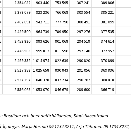
2
2 354 082
903 440
753 595
307 241
389 806
3
2 378 079
923 236
766 068
303 554
385 221
4
2 402 091
942 711
777 790
300 491
381 099
5
2 429 500
964 739
789 950
297 276
377 535
6
2 453 826
983 626
801 068
294 518
374 614
7
2 476 505
999 812
811 596
292 140
372 957
8
2 499 332
1 014 974
822 639
290 820
370 899
9
2 517 393
1 025 658
830 843
291 056
369 836
0
2 537 197
1 040 378
837 234
290 767
368 818
1
2 556 068
1 053 070
846 679
289 600
366 719
a: Bostäder och boendeförhållanden, Statistikcentralen
rågningar: Marja Hermiö 09 1734 3211, Arja Tiihonen 09 1734 3272,