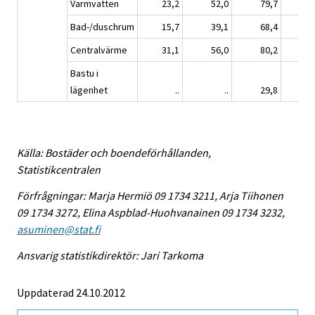
Varmvatten
23,2
52,0
79,7
8
Bad-/duschrum
15,7
39,1
68,4
8
Centralvärme
31,1
56,0
80,2
8
Bastu i
lägenhet
..
..
29,8
4
Källa: Bostäder och boendeförhållanden,
Statistikcentralen
Förfrågningar: Marja Hermiö 09 1734 3211, Arja Tiihonen
09 1734 3272, Elina Aspblad-Huohvanainen 09 1734 3232,
asuminen@stat.fi
Ansvarig statistikdirektör: Jari Tarkoma
Uppdaterad 24.10.2012