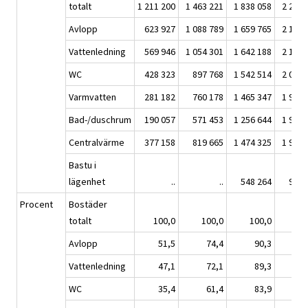
totalt
1 211 200
1 463 221
1 838 058
2 209 
Avlopp
623 927
1 088 789
1 659 765
2 132 
Vattenledning
569 946
1 054 301
1 642 188
2 105 
WC
428 323
897 768
1 542 514
2 052 
Varmvatten
281 182
760 178
1 465 347
1 984 
Bad-/duschrum
190 057
571 453
1 256 644
1 938 
Centralvärme
377 158
819 665
1 474 325
1 963 
Bastu i
lägenhet
..
..
548 264
931 
Procent
Bostäder
totalt
100,0
100,0
100,0
10
Avlopp
51,5
74,4
90,3
9
Vattenledning
47,1
72,1
89,3
9
WC
35,4
61,4
83,9
9