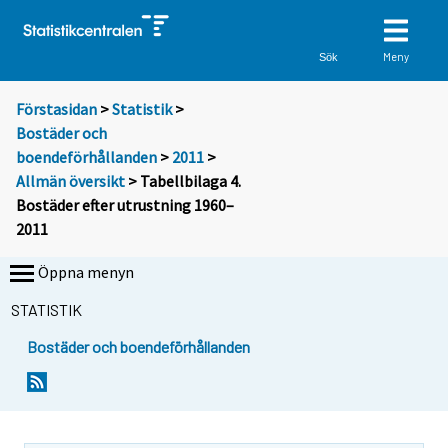
Meny
Sök
Förstasidan
>
Statistik
>
Bostäder och
boendeförhållanden
>
2011
>
Allmän översikt
> Tabellbilaga 4.
Bostäder efter utrustning 1960–
2011
Öppna menyn
STATISTIK
Bostäder och boendeförhållanden