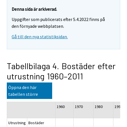
Denna sida är arkiverad.
Uppgifter som publicerats efter 5.4.2022 finns på
den förnyade webbplatsen.
Gå till den nya statistiksidan.
Tabellbilaga 4. Bostäder efter
utrustning 1960–2011
Öppna den här
tabellen större
1960
1970
1980
19
Utrustning
Bostäder