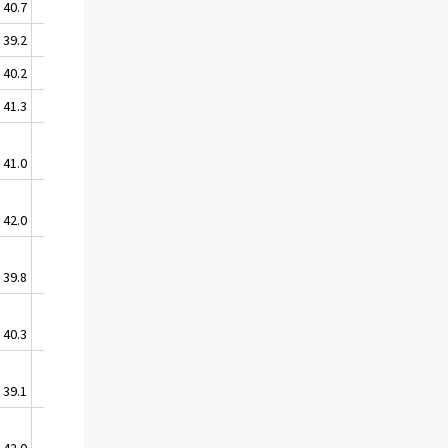
40.7
7 298
30 048
39.2
20 328
81 291
40.2
7 563
31 191
41.3
6 532
26 498
41.0
4 567
18 357
42.0
5 627
22 798
39.8
9 859
40 587
40.3
7 337
29 457
39.1
11 592
48 930
42.0
7 367
33 030