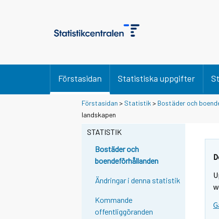
Förstasidan
Statistiska uppgifter
St
Förstasidan
>
Statistik
>
Bostäder och boende
landskapen
STATISTIK
Bostäder och
D
boendeförhållanden
U
Ändringar i denna statistik
w
Kommande
G
offentliggöranden