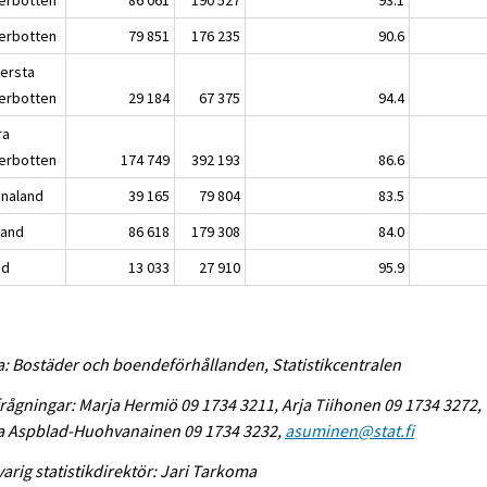
erbotten
79 851
176 235
90.6
lersta
erbotten
29 184
67 375
94.4
ra
erbotten
174 749
392 193
86.6
analand
39 165
79 804
83.5
land
86 618
179 308
84.0
nd
13 033
27 910
95.9
a: Bostäder och boendeförhållanden, Statistikcentralen
rågningar: Marja Hermiö 09 1734 3211, Arja Tiihonen 09 1734 3272,
na Aspblad-Huohvanainen 09 1734 3232,
asuminen@stat.fi
arig statistikdirektör: Jari Tarkoma