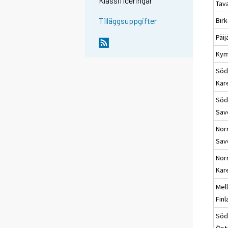
Klassificeringar
Tav
Bir
Tilläggsuppgifter
Päi
Kym
Söd
Kar
Söd
Sav
Nor
Sav
Nor
Kar
Mel
Fin
Söd
Öst