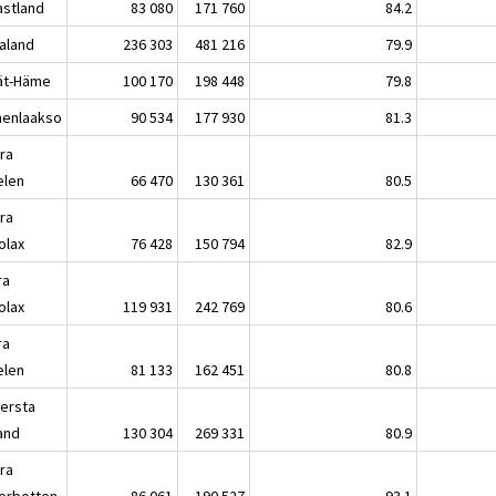
astland
83 080
171 760
84.2
kaland
236 303
481 216
79.9
jät-Häme
100 170
198 448
79.8
enlaakso
90 534
177 930
81.3
ra
elen
66 470
130 361
80.5
ra
olax
76 428
150 794
82.9
ra
olax
119 931
242 769
80.6
ra
elen
81 133
162 451
80.8
lersta
land
130 304
269 331
80.9
ra
erbotten
86 061
190 527
93.1