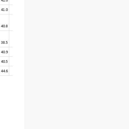
41.0
7 122
30 863
40.8
2 695
12 934
38.5
16 805
83 221
40.9
2 972
12 882
40.5
7 459
32 276
44.6
1 042
4 316