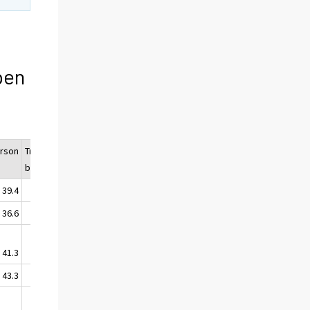
pen
erson
Trångbodda
Trångbodda
bostadshushåll
personer
39.4
226 337
934 948
36.6
73 287
289 057
41.3
18 554
73 466
43.3
8 331
33 746