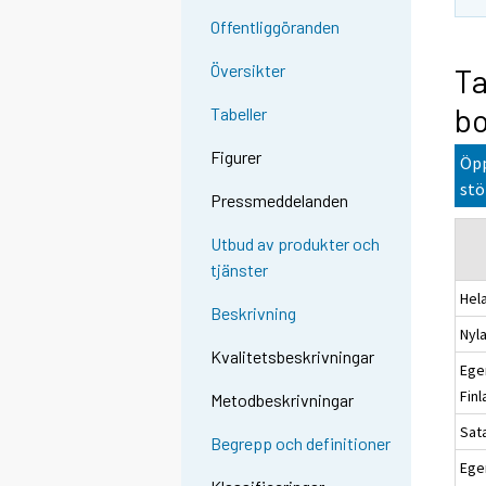
Offentliggöranden
Översikter
Ta
bo
Tabeller
Figurer
Öpp
stö
Pressmeddelanden
Utbud av produkter och
tjänster
Hel
Beskrivning
Nyl
Kvalitetsbeskrivningar
Ege
Fin
Metodbeskrivningar
Sat
Begrepp och definitioner
Ege