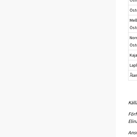
Öst
Mel
Öst
Nor
Öst
Kaj
Lap
Åla
Käll
Förf
Eli
Ansv