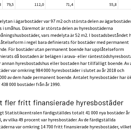
8
79,5
112,0
71,4
55,8
lytan i ägarbostäder var 97 m2 och största delen av ägarbostäde
s i småhus. Däremot är största delen av hyresbostäderna
våningshusbostäder, vars medelyta är 52 m2. I bostadsbeståndet 
åtelseform i regel bara definierats för bostäder med permanent
nde. För bostäder utan permanent boende har upplåtelseform
nierats då bostaden är belägen i arava- eller räntestödshyresbost
r annan hyresbostadshus eller bostaden har tillfälligt boende. Av 
äder var omkring 984 000 hyresbostäder i slutet av år 2018 och
 000 av dem hade permanent boende. Antalet hyresbostäder har ö
438 000 bostäder från år 1990.
lt fler fritt finansierade hyresbostäder
gt Statistikcentralen färdigställdes totalt 41 000 nya bostäder år
, av vilka 49 procent var hyresbostäder. Av de färdigställda
äderna var omkring 14 700 fritt finansierade hyresbostäder, vilket