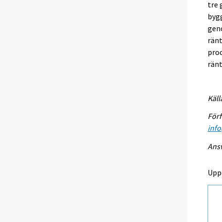
tre 
bygg
geno
ränt
pro
ränt
Käll
Förf
info
Ansv
Upp