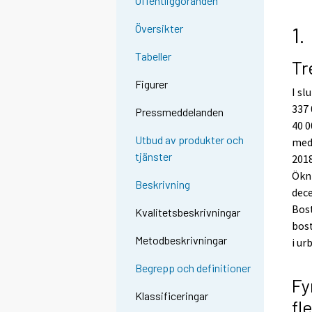
Offentliggöranden
Översikter
1.
Tabeller
Tr
Figurer
I sl
337
Pressmeddelanden
40 0
Utbud av produkter och
med 
tjänster
2018
Ökn
Beskrivning
dece
Bos
Kvalitetsbeskrivningar
bost
Metodbeskrivningar
i u
Begrepp och definitioner
Fy
Klassificeringar
fl