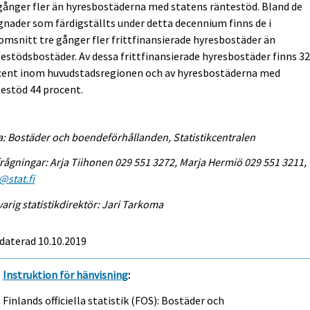
gånger fler än hyresbostäderna med statens räntestöd. Bland de
nader som färdigställts under detta decennium finns de i
msnitt tre gånger fler frittfinansierade hyresbostäder än
estödsbostäder. Av dessa frittfinansierade hyresbostäder finns 3
cent inom huvudstadsregionen och av hyresbostäderna med
estöd 44 procent.
a: Bostäder och boendeförhållanden, Statistikcentralen
rågningar: Arja Tiihonen 029 551 3272, Marja Hermiö 029 551 3211,
@stat.fi
arig statistikdirektör: Jari Tarkoma
daterad 10.10.2019
Instruktion för hänvisning
:
Finlands officiella statistik (FOS): Bostäder och