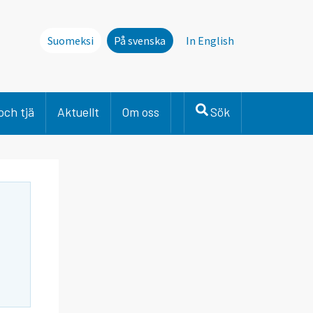
Suomeksi
På svenska
In English
och tjä
Aktuellt
Om oss
Sök