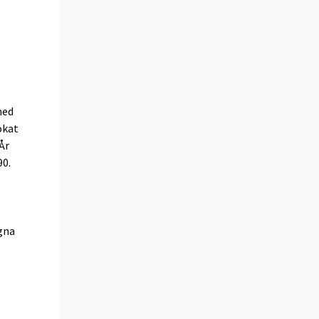
med
ökat
År
90.
gna