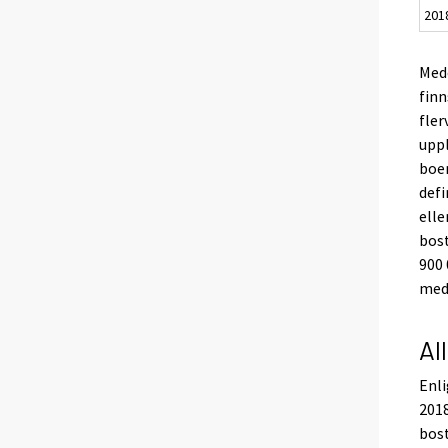
201
Mede
finn
fler
uppl
boe
defi
elle
bost
900
med 
Al
Enli
2018
bost