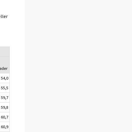
h
ller
a
ader
54,0
55,5
59,7
59,8
60,7
60,9