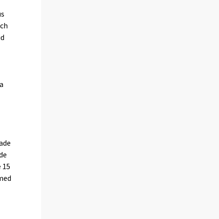
us
och
id
ra
nade
ade
e 15
 med