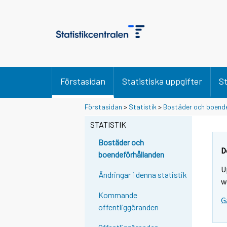
Förstasidan
Statistiska uppgifter
St
Förstasidan
>
Statistik
>
Bostäder och boende
STATISTIK
Bostäder och
D
boendeförhållanden
U
Ändringar i denna statistik
w
Kommande
G
offentliggöranden