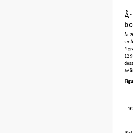
År
bo
År 2
små
fler
12 9
dess
av å
Figu