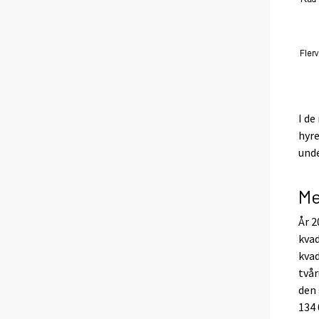
I de
hyr
unde
Me
År 2
kva
kvad
tvår
den 
134 