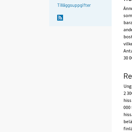
Tilläggsuppgifter
Ännu
som 
bara
ande
bost
vilk
Anta
30 0
Re
Unge
2 30
hiss
000 
hiss
belä
finl