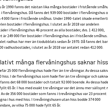
 år 1990 fanns det nästan lika många bostäder i fristående småh
i flervåningshus. Då fanns det 939 000 bostäder i flervåningshus 
 4 000 färre i fristående småhus. Under 1990-talet ökade emellert
len bostäder i flervåningshus. I slutet av år 2018 var andelen
äder i flervåningshus 46 procent av alla bostäder, dvs. 1 412 000,
et är 249 000 fler bostäder i flervåningshus än i fristående småhus.
let radhus har mer än tiodubblats sedan år 1970. Då fanns det ba
00 radhusbostäder, i slutet av år 2018 var antalet redan 412 000.
lativt många flervåningshus saknar hiss
fär 25 000 flervåningshus hade fler än tre våningar. Av dessa sak
0 hiss. I de flervåningshus som hade fler än tre våningar och sakn
 fanns det 68 000 bostäder och totalt 92 000 boende. Av dessa had
fyllt 65 år. I hus med exakt tre våningar var det ännu mer sällsynt
. Av de 356 000 bostäder som fanns i trevåningshus var 23 procent
gna i hus med hiss. I trevåningshusen utan hiss bodde 374 000
ändare, av vilka 75 000 hade fyllt 65 år.