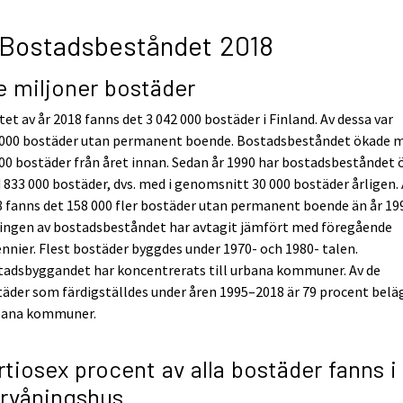
 Bostadsbeståndet 2018
e miljoner bostäder
utet av år 2018 fanns det 3 042 000 bostäder i Finland. Av dessa var
 000 bostäder utan permanent boende. Bostadsbeståndet ökade 
00 bostäder från året innan. Sedan år 1990 har bostadsbeståndet 
833 000 bostäder, dvs. med i genomsnitt 30 000 bostäder årligen. 
 fanns det 158 000 fler bostäder utan permanent boende än år 19
ingen av bostadsbeståndet har avtagit jämfört med föregående
nnier. Flest bostäder byggdes under 1970- och 1980- talen.
tadsbyggandet har koncentrerats till urbana kommuner. Av de
äder som färdigställdes under åren 1995–2018 är 79 procent belä
rbana kommuner.
rtiosex procent av alla bostäder fanns i
ervåningshus