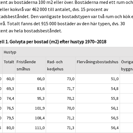
ent av bostäderna 100 m2 eller över. Bostäderna med ett rum oc
eller kokvrå var 462 000 till antalet, dvs. 15 procent av
adsbeståndet. Den vanligaste bostadstypen var två rum och kök e
rå. Totalt fanns det 915 000 bostäder av den här typen, dvs. 30
ent av hela bostadsbeståndet.
ll 1. Golvyta per bostad (m2) efter hustyp 1970–2018
Hustyp
Totalt
Fristående
Rad- och
Flervåningsbostadshus
Övrig
småhus
kedjehus
byggn
0
60,0
66,0
73,0
51,0
0
69,3
83,6
71,7
54,8
0
74,4
95,3
70,2
55,8
0
76,5
101,9
70,0
56,1
0
79,5
108,4
71,2
56,5
5
80,0
111,0
71,3
56,4