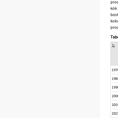
proc
kök 
bost
kokv
proc
Tabe
År
197
198
199
200
201
201