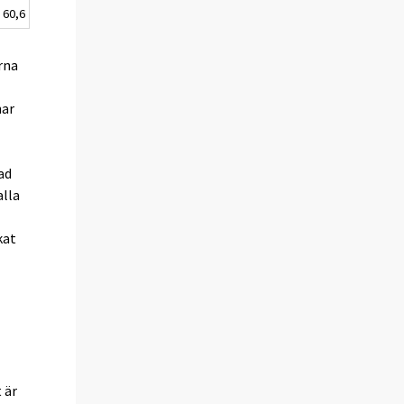
60,6
rna
har
ad
alla
kat
 är