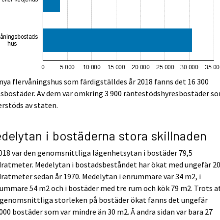
 nya flervåningshus som färdigställdes år 2018 fanns det 16 300
esbostäder. Av dem var omkring 3 900 räntestödshyresbostäder s
rstöds av staten.
delytan i bostäderna stora skillnaden
018 var den genomsnittliga lägenhetsytan i bostäder 79,5
dratmeter. Medelytan i bostadsbeståndet har ökat med ungefär 2
ratmeter sedan år 1970. Medelytan i enrummare var 34 m2, i
ummare 54 m2 och i bostäder med tre rum och kök 79 m2. Trots a
genomsnittliga storleken på bostäder ökat fanns det ungefär
000 bostäder som var mindre än 30 m2. Å andra sidan var bara 27