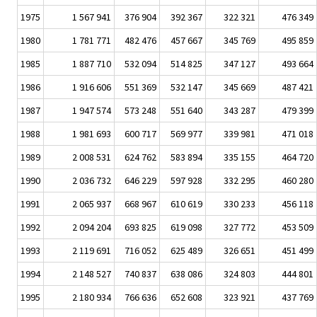
1975
1 567 941
376 904
392 367
322 321
476 349
1980
1 781 771
482 476
457 667
345 769
495 859
1985
1 887 710
532 094
514 825
347 127
493 664
1986
1 916 606
551 369
532 147
345 669
487 421
1987
1 947 574
573 248
551 640
343 287
479 399
1988
1 981 693
600 717
569 977
339 981
471 018
1989
2 008 531
624 762
583 894
335 155
464 720
1990
2 036 732
646 229
597 928
332 295
460 280
1991
2 065 937
668 967
610 619
330 233
456 118
1992
2 094 204
693 825
619 098
327 772
453 509
1993
2 119 691
716 052
625 489
326 651
451 499
1994
2 148 527
740 837
638 086
324 803
444 801
1995
2 180 934
766 636
652 608
323 921
437 769