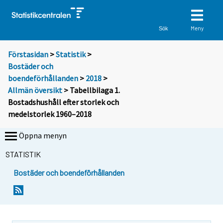
Meny
Sök
Förstasidan
>
Statistik
>
Bostäder och
boendeförhållanden
>
2018
>
Allmän översikt
> Tabellbilaga 1.
Bostadshushåll efter storlek och
medelstorlek 1960–2018
Öppna menyn
STATISTIK
Bostäder och boendeförhållanden