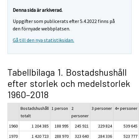
Denna sida är arkiverad.
Uppgifter som publicerats efter 5.4.2022 finns på
den förnyade webbplatsen.
Gå till den nya statistiksidan.
Tabellbilaga 1. Bostadshushåll
efter storlek och medelstorlek
1960–2018
Bostadshushåll
1 person
2
3 personer
4+ personer
totalt
personer
1960
1 204 385
188 995
245 921
229 824
539 645
1970
1 420 723
288 970
323 640
284 336
523 777