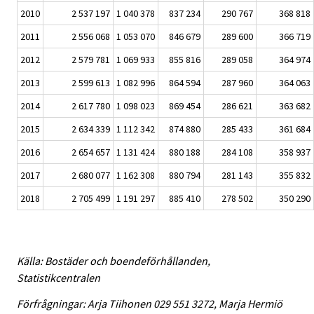
2010
2 537 197
1 040 378
837 234
290 767
368 818
2011
2 556 068
1 053 070
846 679
289 600
366 719
2012
2 579 781
1 069 933
855 816
289 058
364 974
2013
2 599 613
1 082 996
864 594
287 960
364 063
2014
2 617 780
1 098 023
869 454
286 621
363 682
2015
2 634 339
1 112 342
874 880
285 433
361 684
2016
2 654 657
1 131 424
880 188
284 108
358 937
2017
2 680 077
1 162 308
880 794
281 143
355 832
2018
2 705 499
1 191 297
885 410
278 502
350 290
Källa: Bostäder och boendeförhållanden,
Statistikcentralen
Förfrågningar: Arja Tiihonen 029 551 3272, Marja Hermiö