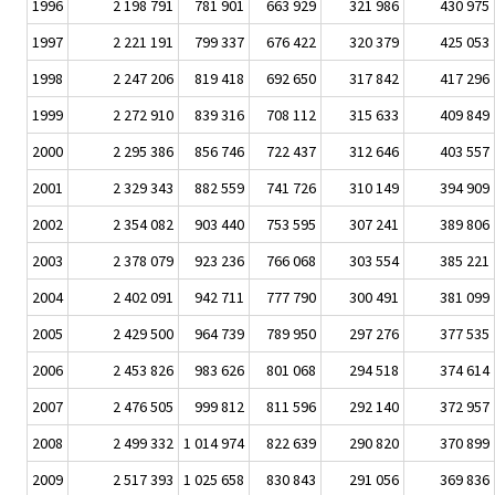
1996
2 198 791
781 901
663 929
321 986
430 975
1997
2 221 191
799 337
676 422
320 379
425 053
1998
2 247 206
819 418
692 650
317 842
417 296
1999
2 272 910
839 316
708 112
315 633
409 849
2000
2 295 386
856 746
722 437
312 646
403 557
2001
2 329 343
882 559
741 726
310 149
394 909
2002
2 354 082
903 440
753 595
307 241
389 806
2003
2 378 079
923 236
766 068
303 554
385 221
2004
2 402 091
942 711
777 790
300 491
381 099
2005
2 429 500
964 739
789 950
297 276
377 535
2006
2 453 826
983 626
801 068
294 518
374 614
2007
2 476 505
999 812
811 596
292 140
372 957
2008
2 499 332
1 014 974
822 639
290 820
370 899
2009
2 517 393
1 025 658
830 843
291 056
369 836