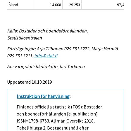
Åland
14 008
29 253
97,4
Källa: Bostäder och boendeförhållanden,
Statistikcentralen
Förfrågningar: Arja Tiihonen 029 551 3272, Marja Hermiö
029 551 3211,
info@stat.fi
Ansvarig statistikdirektör: Jari Tarkoma
Uppdaterad 10.10.2019
Instruktion för hänvisning
:
Finlands officiella statistik (FOS): Bostäder
och boendeförhållanden [e-publikation].
ISSN=1798-6753.
Allmän Översikt
2018,
Tabellbilaga 2. Bostadshushåll efter