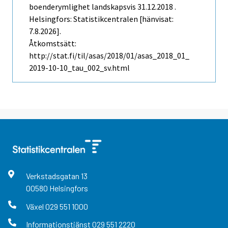
boenderymlighet landskapsvis 31.12.2018 .
Helsingfors: Statistikcentralen [hänvisat:
7.8.2026].
Åtkomstsätt:
http://stat.fi/til/asas/2018/01/asas_2018_01_
2019-10-10_tau_002_sv.html
Verkstadsgatan
13
00580
Helsingfors
Växel
029 551 1000
Informationstjänst
029 551 2220