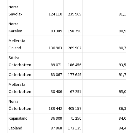
Norra
Savolax
124 110
239 965
81,1
Norra
Karelen
83 389
158 750
80,9
Mellersta
Finland
136 963
269 902
80,7
Södra
Österbotten
89 071
186 456
93,5
Österbotten
83 067
177 649
91,7
Mellersta
Österbotten
30 406
67 291
95,0
Norra
Österbotten
189 442
405 157
86,3
Kajanaland
36 908
71 250
84,0
Lapland
87 868
173 139
84,4