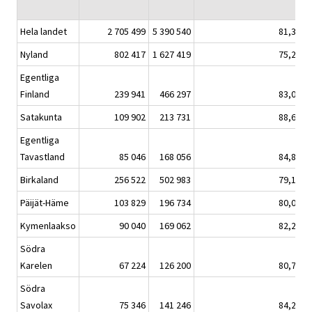
Hela landet
2 705 499
5 390 540
81,3
Nyland
802 417
1 627 419
75,2
Egentliga
Finland
239 941
466 297
83,0
Satakunta
109 902
213 731
88,6
Egentliga
Tavastland
85 046
168 056
84,8
Birkaland
256 522
502 983
79,1
Päijät-Häme
103 829
196 734
80,0
Kymenlaakso
90 040
169 062
82,2
Södra
Karelen
67 224
126 200
80,7
Södra
Savolax
75 346
141 246
84,2