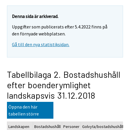
Denna sida är arkiverad.
Uppgifter som publicerats efter 5.4.2022 finns på
den förnyade webbplatsen.
Gå till den nya statistiksidan.
Tabellbilaga 2. Bostadshushåll
efter boenderymlighet
landskapsvis 31.12.2018
Öppna den här
tabellen större
Landskapen
Bostadshushåll
Personer
Golvyta/bostadshushåll
Go