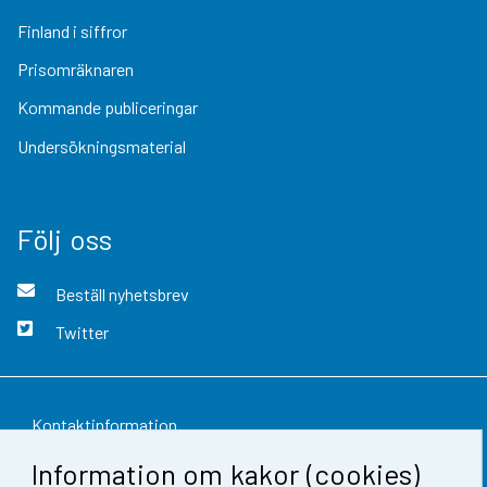
Finland i siffror
Prisomräknaren
Kommande publiceringar
Undersökningsmaterial
Följ oss
Beställ nyhetsbrev
Twitter
Kontaktinformation
Information om kakor (cookies)
Respons