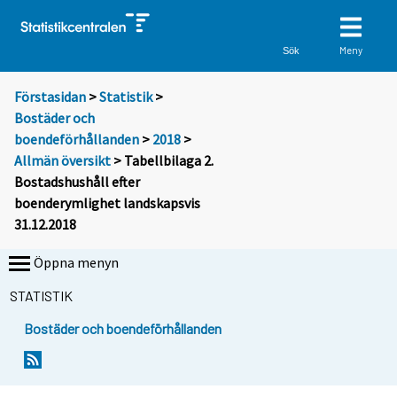
Meny
Sök
Förstasidan
>
Statistik
>
Bostäder och
boendeförhållanden
>
2018
>
Allmän översikt
> Tabellbilaga 2.
Bostadshushåll efter
boenderymlighet landskapsvis
31.12.2018
Öppna menyn
STATISTIK
Bostäder och boendeförhållanden