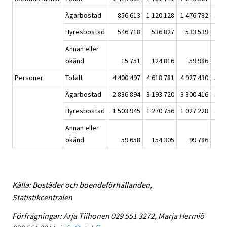
Ägarbostad
856 613
1 120 128
1 476 782
1 45
Hyresbostad
546 718
536 827
533 539
74
Annan eller
okänd
15 751
124 816
59 986
9
Personer
Totalt
4 400 497
4 618 781
4 927 430
5 08
Ägarbostad
2 836 894
3 193 720
3 800 416
3 56
Hyresbostad
1 503 945
1 270 756
1 027 228
1 36
Annan eller
okänd
59 658
154 305
99 786
15
Källa: Bostäder och boendeförhållanden,
Statistikcentralen
Förfrågningar: Arja Tiihonen 029 551 3272, Marja Hermiö