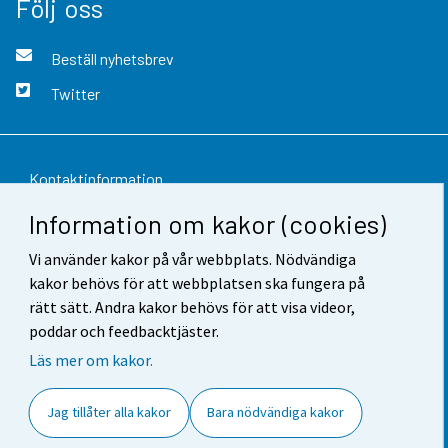
Följ oss
Beställ nyhetsbrev
Twitter
Kontaktinformation
Information om kakor (cookies)
Respons
Vi använder kakor på vår webbplats. Nödvändiga
Användarvillkor
kakor behövs för att webbplatsen ska fungera på
Dataskydd
rätt sätt. Andra kakor behövs för att visa videor,
poddar och feedbacktjäster.
Tillgänglighet
Läs mer om kakor.
Information om webbplatsen
Jag tillåter alla kakor
Bara nödvändiga kakor
Cookie-inställningar