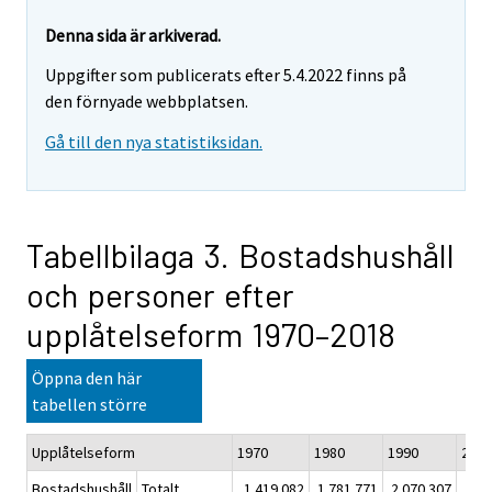
Denna sida är arkiverad.
Uppgifter som publicerats efter 5.4.2022 finns på
den förnyade webbplatsen.
Gå till den nya statistiksidan.
Tabellbilaga 3. Bostadshushåll
och personer efter
upplåtelseform 1970–2018
Öppna den här
tabellen större
Upplåtelseform
1970
1980
1990
2
Bostadshushåll
Totalt
1 419 082
1 781 771
2 070 307
2 29