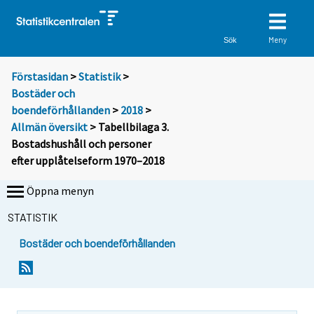
Meny
Sök
Förstasidan
>
Statistik
>
Bostäder och
boendeförhållanden
>
2018
>
Allmän översikt
> Tabellbilaga 3.
Bostadshushåll och personer
efter upplåtelseform 1970–2018
Öppna menyn
STATISTIK
Bostäder och boendeförhållanden