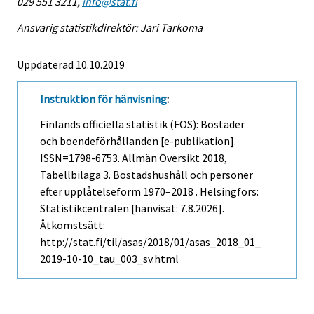
029 551 3211,
info@stat.fi
Ansvarig statistikdirektör: Jari Tarkoma
Uppdaterad 10.10.2019
Instruktion för hänvisning
:
Finlands officiella statistik (FOS): Bostäder
och boendeförhållanden [e-publikation].
ISSN=1798-6753.
Allmän Översikt
2018,
Tabellbilaga 3. Bostadshushåll och personer
efter upplåtelseform 1970–2018 . Helsingfors:
Statistikcentralen [hänvisat: 7.8.2026].
Åtkomstsätt:
http://stat.fi/til/asas/2018/01/asas_2018_01_
2019-10-10_tau_003_sv.html