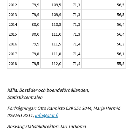
2012
79,9
109,5
71,3
56,5
2013
79,9
109,9
71,3
56,5
2014
80,0
110,8
71,3
56,4
2015
80,0
111,0
71,3
56,4
2016
79,9
111,5
71,4
56,3
2017
79,8
111,8
71,4
56,1
2018
79,5
112,0
71,4
55,8
Källa: Bostäder och boendeförhållanden,
Statistikcentralen
Förfrågningar: Otto Kannisto 029 551 3044, Marja Hermiö
029 551 3211,
info@stat.fi
Ansvarig statistikdirektör: Jari Tarkoma