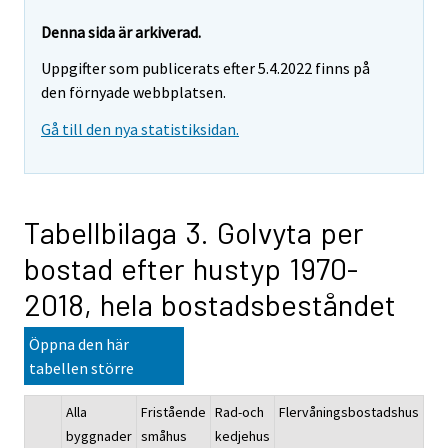
Denna sida är arkiverad.
Uppgifter som publicerats efter 5.4.2022 finns på
den förnyade webbplatsen.
Gå till den nya statistiksidan.
Tabellbilaga 3. Golvyta per
bostad efter hustyp 1970-
2018, hela bostadsbeståndet
Öppna den här
tabellen större
Alla
Fristående
Rad-och
Flervåningsbostadshus
Övr
byggnader
småhus
kedjehus
by