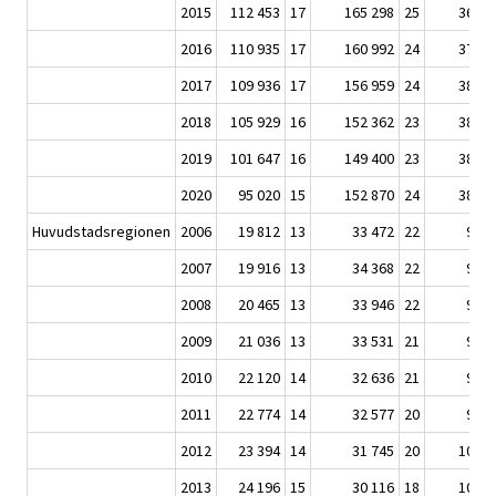
2015
112 453
17
165 298
25
369 1
2016
110 935
17
160 992
24
375 5
2017
109 936
17
156 959
24
380 1
2018
105 929
16
152 362
23
382 4
2019
101 647
16
149 400
23
385 1
2020
95 020
15
152 870
24
384 7
Huvudstadsregionen
2006
19 812
13
33 472
22
93 5
2007
19 916
13
34 368
22
94 2
2008
20 465
13
33 946
22
96 1
2009
21 036
13
33 531
21
96 9
2010
22 120
14
32 636
21
98 0
2011
22 774
14
32 577
20
99 2
2012
23 394
14
31 745
20
101 6
2013
24 196
15
30 116
18
103 6