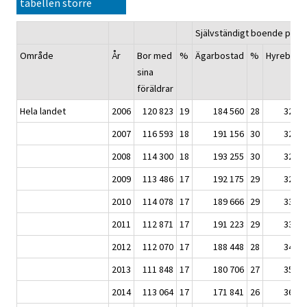
tabellen större
Självständigt boende pers
Område
År
Bor med
%
Ägarbostad
%
Hyrebost
sina
föräldrar
Hela landet
2006
120 823
19
184 560
28
323 7
2007
116 593
18
191 156
30
320 8
2008
114 300
18
193 255
30
322 6
2009
113 486
17
192 175
29
326 9
2010
114 078
17
189 666
29
333 7
2011
112 871
17
191 223
29
336 9
2012
112 070
17
188 448
28
343 0
2013
111 848
17
180 706
27
351 2
2014
113 064
17
171 841
26
362 8