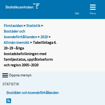
Meny
Sök
Förstasidan
>
Statistik
>
Bostäder och
boendeförhållanden
>
2020
>
Allmän översikt
> Tabellbilaga 6.
20–29 –åriga
bostadsbefolkningen med
familjestatus, upplåtelseform
och region 2005–2020
Öppna menyn
STATISTIK
Bostäder och boendeförhållanden