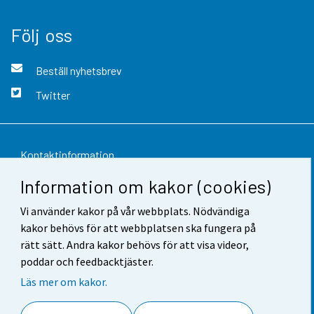
Följ oss
Beställ nyhetsbrev
Twitter
Kontaktinformation
Information om kakor (cookies)
Respons
Vi använder kakor på vår webbplats. Nödvändiga
Användarvillkor
kakor behövs för att webbplatsen ska fungera på
Dataskydd
rätt sätt. Andra kakor behövs för att visa videor,
poddar och feedbacktjäster.
Tillgänglighet
Läs mer om kakor.
Information om webbplatsen