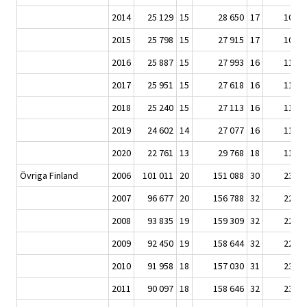
2014
25 129
15
28 650
17
106 7
2015
25 798
15
27 915
17
108 3
2016
25 887
15
27 993
16
110 7
2017
25 951
15
27 618
16
113 0
2018
25 240
15
27 113
16
113 8
2019
24 602
14
27 077
16
115 2
2020
22 761
13
29 768
18
113 8
Övriga Finland
2006
101 011
20
151 088
30
230 1
2007
96 677
20
156 788
32
226 6
2008
93 835
19
159 309
32
226 4
2009
92 450
19
158 644
32
229 9
2010
91 958
18
157 030
31
235 7
2011
90 097
18
158 646
32
237 7