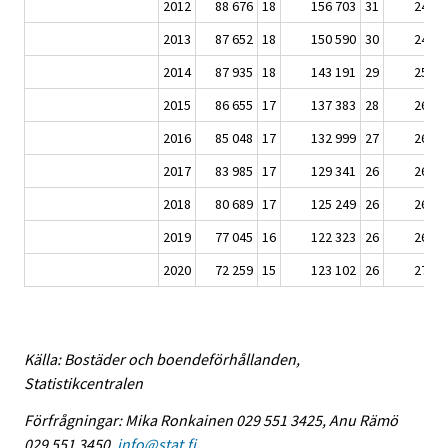
2012
88 676
18
156 703
31
241 4
2013
87 652
18
150 590
30
247 5
2014
87 935
18
143 191
29
256 1
2015
86 655
17
137 383
28
260 8
2016
85 048
17
132 999
27
264 8
2017
83 985
17
129 341
26
267 1
2018
80 689
17
125 249
26
268 5
2019
77 045
16
122 323
26
269 8
2020
72 259
15
123 102
26
270 8
Källa: Bostäder och boendeförhållanden,
Statistikcentralen
Förfrågningar: Mika Ronkainen 029 551 3425, Anu Rämö
029 551 3450,
info@stat.fi