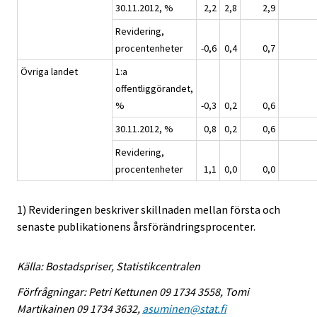
30.11.2012, %
2,2
2,8
2,9
Revidering,
procentenheter
-0,6
0,4
0,7
Övriga landet
1:a
offentliggörandet,
%
-0,3
0,2
0,6
30.11.2012, %
0,8
0,2
0,6
Revidering,
procentenheter
1,1
0,0
0,0
1) Revideringen beskriver skillnaden mellan första och
senaste publikationens årsförändringsprocenter.
Källa: Bostadspriser, Statistikcentralen
Förfrågningar: Petri Kettunen 09 1734 3558, Tomi
Martikainen 09 1734 3632,
asuminen@stat.fi