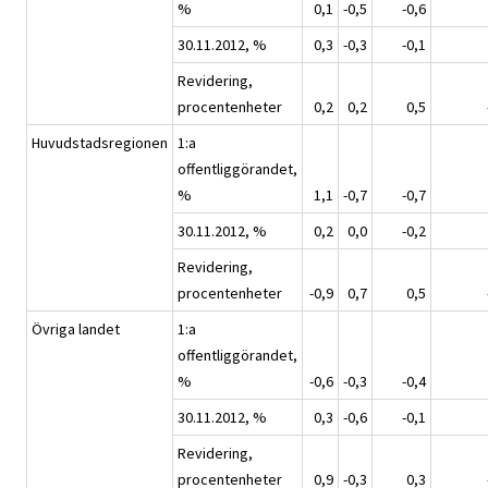
%
0,1
-0,5
-0,6
30.11.2012, %
0,3
-0,3
-0,1
Revidering,
procentenheter
0,2
0,2
0,5
Huvudstadsregionen
1:a
offentliggörandet,
%
1,1
-0,7
-0,7
30.11.2012, %
0,2
0,0
-0,2
Revidering,
procentenheter
-0,9
0,7
0,5
Övriga landet
1:a
offentliggörandet,
%
-0,6
-0,3
-0,4
30.11.2012, %
0,3
-0,6
-0,1
Revidering,
procentenheter
0,9
-0,3
0,3