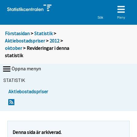
Meny
Sök
Förstasidan
>
Statistik
>
Aktiebostadspriser
>
2012
>
oktober
> Revideringar i denna
statistik
Öppna menyn
STATISTIK
Aktiebostadspriser
Denna sida är arkiverad.