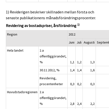
1) Reviderigen beskriver skillnaden mellan första och
senaste publikationens månadsförändringsprocenter.
1)
Revidering av bostadspriser, årsförändring
Region
2012
Juni
Juli
Augusti
Septem
Hela landet
1:a
offentliggörandet,
%
1,1
1,2
1,3
30.11.2012, %
1,4
1,4
1,6
Revidering,
procentenheter
0,3
0,2
0,3
Huvudstadsregionen
1:a
offentliggörandet,
%
2,8
2,4
2,2