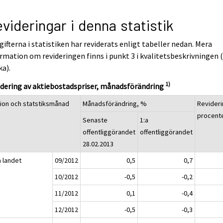
videringar i denna statistik
ifterna i statistiken har reviderats enligt tabeller nedan. Mera
rmation om revideringen finns i punkt 3 i kvalitetsbeskrivningen 
ka).
1)
dering av aktiebostadspriser, månadsförändring
ion och statstiksmånad
Månadsförändring, %
Revideri
procent
Senaste
1:a
offentliggörandet
offentliggörandet
28.02.2013
a landet
09/2012
0,5
0,7
10/2012
-0,5
-0,2
11/2012
0,1
-0,4
12/2012
-0,5
-0,3