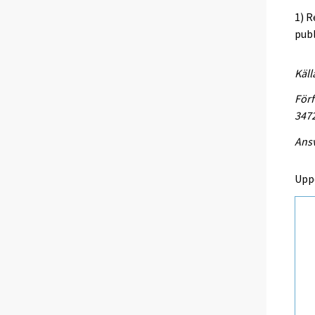
1) R
publ
Käll
Förf
347
Ansv
Upp