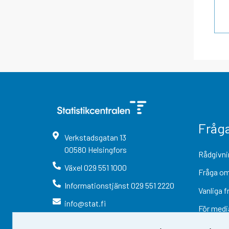
Fråg
Verkstadsgatan
13
00580
Helsingfors
Rådgivni
Växel
029 551 1000
Fråga om
Informationstjänst
029 551 2220
Vanliga f
info@stat.fi
För medi