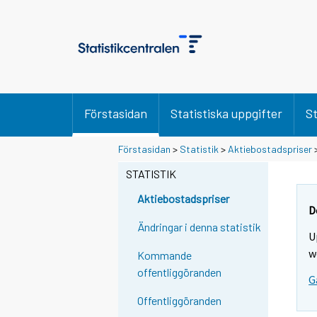
Förstasidan
Statistiska uppgifter
St
Förstasidan
>
Statistik
>
Aktiebostadspriser
STATISTIK
Aktiebostadspriser
D
Ändringar i denna statistik
U
w
Kommande
offentliggöranden
G
Offentliggöranden