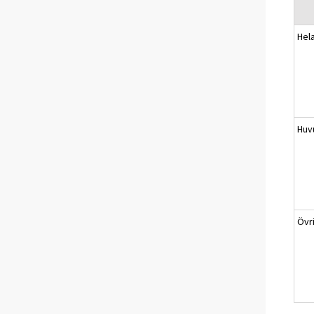
Hel
Huv
Övr