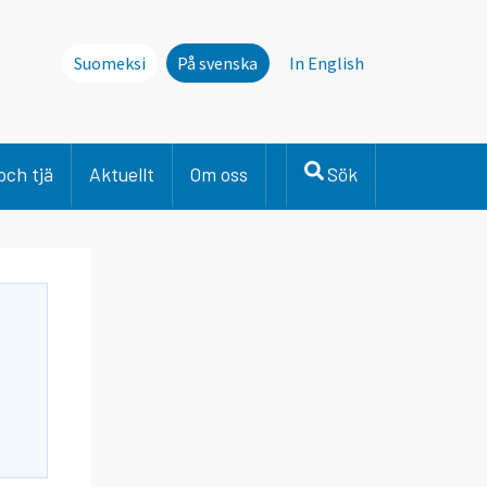
Suomeksi
På svenska
In English
och tjä
Aktuellt
Om oss
Sök