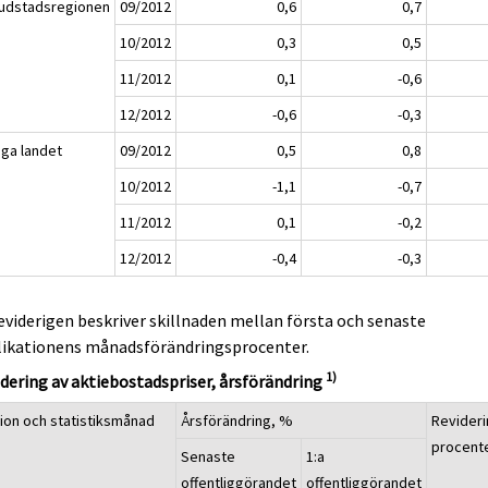
udstadsregionen
09/2012
0,6
0,7
10/2012
0,3
0,5
11/2012
0,1
-0,6
12/2012
-0,6
-0,3
iga landet
09/2012
0,5
0,8
10/2012
-1,1
-0,7
11/2012
0,1
-0,2
12/2012
-0,4
-0,3
eviderigen beskriver skillnaden mellan första och senaste
likationens månadsförändringsprocenter.
1)
dering av aktiebostadspriser, årsförändring
ion och statistiksmånad
Årsförändring, %
Revideri
procent
Senaste
1:a
offentliggörandet
offentliggörandet