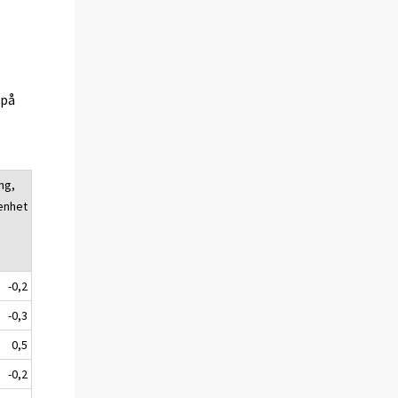
(på
ng,
enhet
-0,2
-0,3
0,5
-0,2