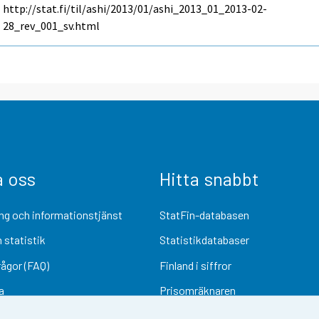
http://stat.fi/til/ashi/2013/01/ashi_2013_01_2013-02-
28_rev_001_sv.html
a oss
Hitta snabbt
ng och informationstjänst
StatFin-databasen
 statistik
Statistikdatabaser
rågor (FAQ)
Finland i siffror
a
Prisomräknaren
Kommande publiceringar