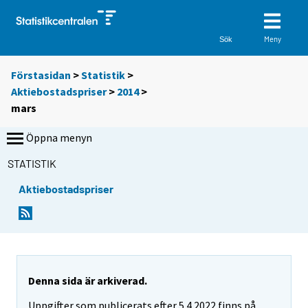
Meny
Sök
Förstasidan
>
Statistik
>
Aktiebostadspriser
>
2014
>
mars
Öppna menyn
STATISTIK
Aktiebostadspriser
Denna sida är arkiverad.
Uppgifter som publicerats efter 5.4.2022 finns på