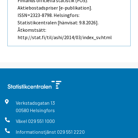
Finlands officiella statistik (FOS):
Aktiebostadspriser [e-publikation].
ISSN=2323-8798. Helsingfors:
Statistikcentralen [hänvisat: 9.8.2026].
Åtkomstsätt:
http://stat.fi/til/ashi/2014/03/index_sv.html
Verkstadsgatan
13
00580
Helsingfors
Växel
029 551 1000
Informationstjänst
029 551 2220