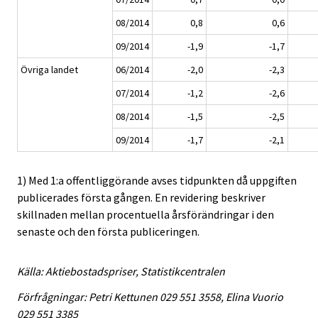
08/2014
0,8
0,6
09/2014
-1,9
-1,7
Övriga landet
06/2014
-2,0
-2,3
07/2014
-1,2
-2,6
08/2014
-1,5
-2,5
09/2014
-1,7
-2,1
1) Med 1:a offentliggörande avses tidpunkten då uppgiften
publicerades första gången. En revidering beskriver
skillnaden mellan procentuella årsförändringar i den
senaste och den första publiceringen.
Källa: Aktiebostadspriser, Statistikcentralen
Förfrågningar: Petri Kettunen 029 551 3558, Elina Vuorio
029 551 3385