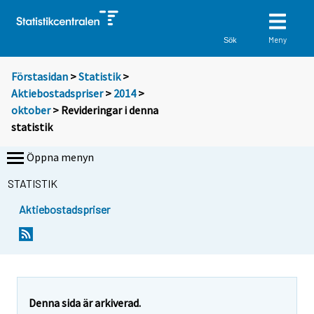
Meny
Sök
Förstasidan
>
Statistik
>
Aktiebostadspriser
>
2014
>
oktober
> Revideringar i denna
statistik
Öppna menyn
STATISTIK
Aktiebostadspriser
Denna sida är arkiverad.