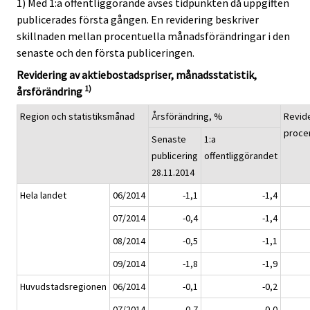
1) Med 1:a offentliggörande avses tidpunkten då uppgiften
publicerades första gången. En revidering beskriver
skillnaden mellan procentuella månadsförändringar i den
senaste och den första publiceringen.
Revidering av aktiebostadspriser, månadsstatistik,
1)
årsförändring
Region och statistiksmånad
Årsförändring, %
Revide
proce
Senaste
1:a
publicering
offentliggörandet
28.11.2014
Hela landet
06/2014
-1,1
-1,4
07/2014
-0,4
-1,4
08/2014
-0,5
-1,1
09/2014
-1,8
-1,9
Huvudstadsregionen
06/2014
-0,1
-0,2
07/2014
0,7
0,0