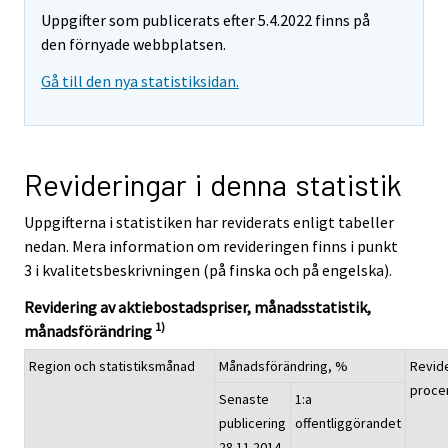
Uppgifter som publicerats efter 5.4.2022 finns på
den förnyade webbplatsen.
Gå till den nya statistiksidan.
Revideringar i denna statistik
Uppgifterna i statistiken har reviderats enligt tabeller
nedan. Mera information om revideringen finns i punkt
3 i kvalitetsbeskrivningen (på finska och på engelska).
Revidering av aktiebostadspriser, månadsstatistik,
1)
månadsförändring
Region och statistiksmånad
Månadsförändring, %
Revide
proce
Senaste
1:a
publicering
offentliggörandet
28.11.2014