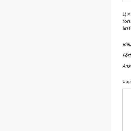
1) M
förs
årsf
Käll
Förf
Ansv
Upp