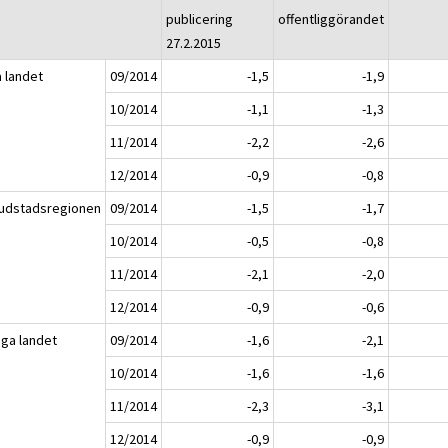
publicering
offentliggörandet
27.2.2015
a landet
09/2014
-1,5
-1,9
10/2014
-1,1
-1,3
11/2014
-2,2
-2,6
12/2014
-0,9
-0,8
udstadsregionen
09/2014
-1,5
-1,7
10/2014
-0,5
-0,8
11/2014
-2,1
-2,0
12/2014
-0,9
-0,6
iga landet
09/2014
-1,6
-2,1
10/2014
-1,6
-1,6
11/2014
-2,3
-3,1
12/2014
-0,9
-0,9