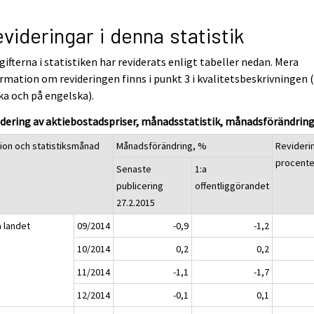
videringar i denna statistik
ifterna i statistiken har reviderats enligt tabeller nedan. Mera
rmation om revideringen finns i punkt 3 i kvalitetsbeskrivningen 
ka och på engelska).
dering av aktiebostadspriser, månadsstatistik, månadsförändrin
ion och statistiksmånad
Månadsförändring, %
Revideri
procent
Senaste
1:a
publicering
offentliggörandet
27.2.2015
a landet
09/2014
-0,9
-1,2
10/2014
0,2
0,2
11/2014
-1,1
-1,7
12/2014
-0,1
0,1