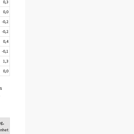
0,3
0,0
-0,2
-0,2
0,4
-0,1
1,3
0,0
es
a
ng,
enhet