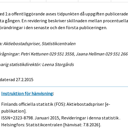
ed 1:a offentliggörande avses tidpunkten då uppgiften publicerad
ta gången. En revidering beskriver skillnaden mellan procentuell
örändringar i den senaste och den första publiceringen.
a: Aktiebostadspriser, Statistikcentralen
rågningar: Petri Kettunen 029 551 3558, Jaana Hellman 029 551 266
arig statistikdirektör: Leena Storgårds
daterad 27.2.2015
Instruktion för hänvisning
:
Finlands officiella statistik (FOS): Aktiebostadspriser [e-
publikation].
ISSN=2323-8798.
Januari
2015, Revideringar i denna statistik .
Helsingfors: Statistikcentralen [hänvisat: 7.8.2026].