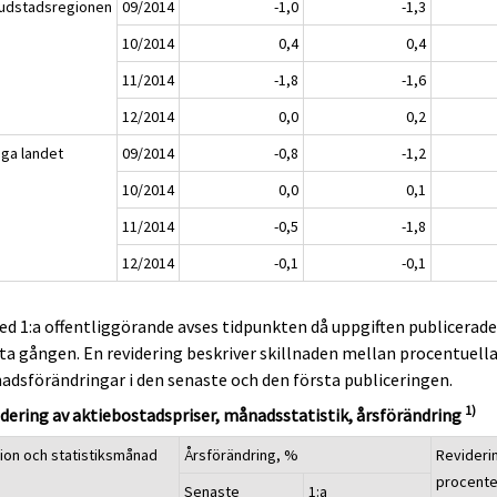
udstadsregionen
09/2014
-1,0
-1,3
10/2014
0,4
0,4
11/2014
-1,8
-1,6
12/2014
0,0
0,2
iga landet
09/2014
-0,8
-1,2
10/2014
0,0
0,1
11/2014
-0,5
-1,8
12/2014
-0,1
-0,1
ed 1:a offentliggörande avses tidpunkten då uppgiften publicerad
ta gången. En revidering beskriver skillnaden mellan procentuell
dsförändringar i den senaste och den första publiceringen.
1)
dering av aktiebostadspriser, månadsstatistik, årsförändring
ion och statistiksmånad
Årsförändring, %
Revideri
procent
Senaste
1:a