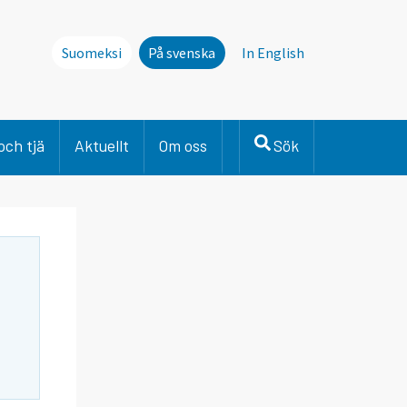
Suomeksi
På svenska
In English
och tjä
Aktuellt
Om oss
Sök