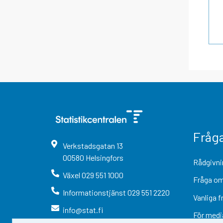
Fråg
Verkstadsgatan
13
00580
Helsingfors
Rådgivni
Växel
029 551 1000
Fråga om
Informationstjänst
029 551 2220
Vanliga f
info@stat.fi
För medi