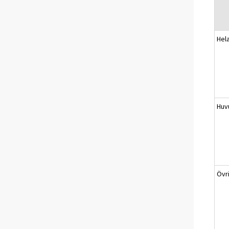
Hel
Huv
Övr