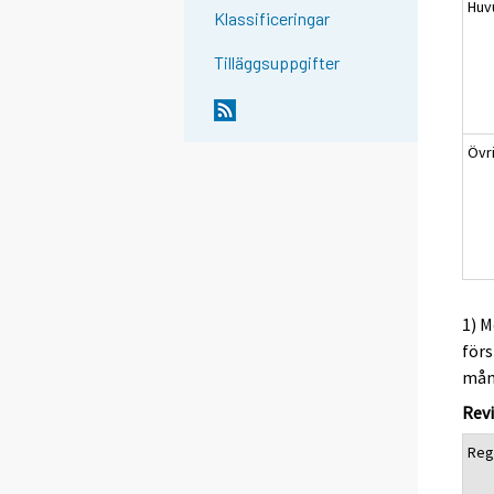
Huv
Klassificeringar
Tilläggsuppgifter
Övr
1) M
förs
måna
Revi
Reg