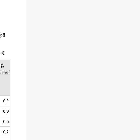
(på
1)
g
ng,
enhet
0,3
0,0
0,6
-0,2