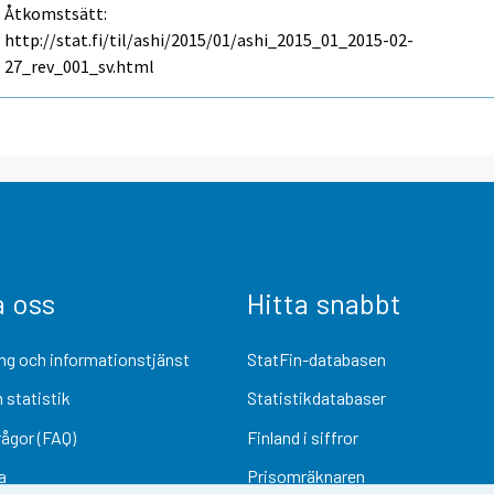
Åtkomstsätt:
http://stat.fi/til/ashi/2015/01/ashi_2015_01_2015-02-
27_rev_001_sv.html
a oss
Hitta snabbt
ng och informationstjänst
StatFin-databasen
 statistik
Statistikdatabaser
rågor (FAQ)
Finland i siffror
a
Prisomräknaren