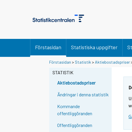
Förstasidan
Statistiska uppgifter
St
Förstasidan
>
Statistik
>
Aktiebostadspriser
STATISTIK
Aktiebostadspriser
D
Ändringar i denna statistik
U
w
Kommande
offentliggöranden
G
Offentliggöranden