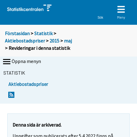
Meny
Sök
Förstasidan
>
Statistik
>
Aktiebostadspriser
>
2015
>
maj
> Revideringar i denna statistik
Öppna menyn
STATISTIK
Aktiebostadspriser
Denna sida är arkiverad.
Uppgifter som publicerats efter 5.4.2022 finns på