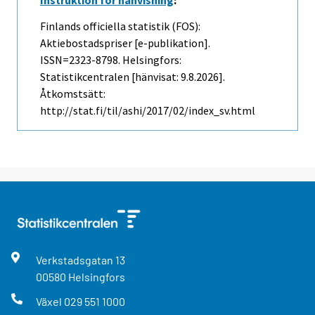
Finlands officiella statistik (FOS):
Aktiebostadspriser [e-publikation].
ISSN=2323-8798. Helsingfors:
Statistikcentralen [hänvisat: 9.8.2026].
Åtkomstsätt:
http://stat.fi/til/ashi/2017/02/index_sv.html
Verkstadsgatan
13
00580
Helsingfors
Växel
029 551 1000