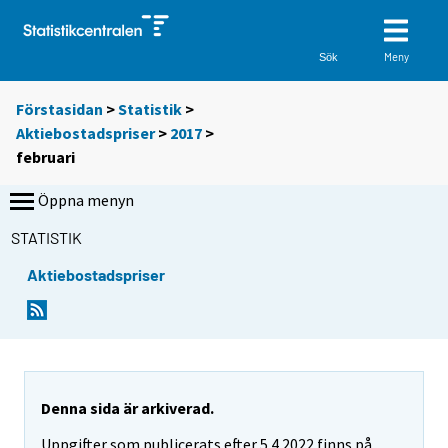
Meny
Sök
Förstasidan
>
Statistik
>
Aktiebostadspriser
>
2017
>
februari
Öppna menyn
STATISTIK
Aktiebostadspriser
Denna sida är arkiverad.
Uppgifter som publicerats efter 5.4.2022 finns på