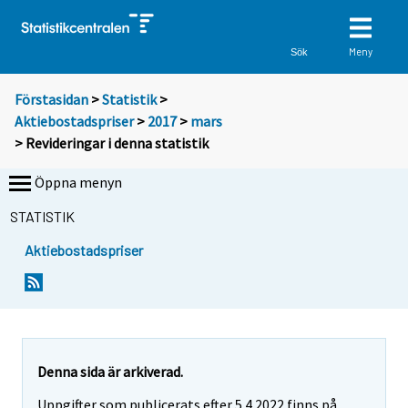
Meny
Sök
Förstasidan
>
Statistik
>
Aktiebostadspriser
>
2017
>
mars
> Revideringar i denna statistik
Öppna menyn
STATISTIK
Aktiebostadspriser
Denna sida är arkiverad.
Uppgifter som publicerats efter 5.4.2022 finns på