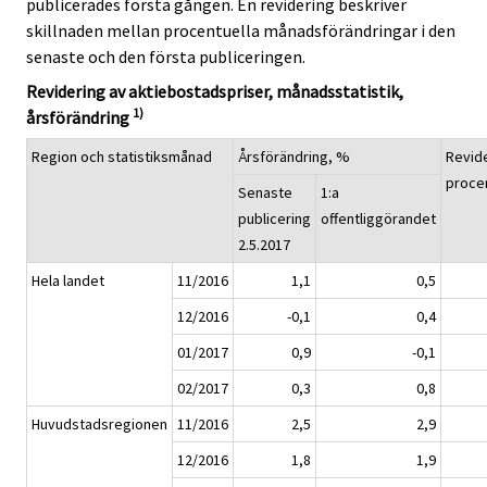
publicerades första gången. En revidering beskriver
skillnaden mellan procentuella månadsförändringar i den
senaste och den första publiceringen.
Revidering av aktiebostadspriser, månadsstatistik,
1)
årsförändring
Region och statistiksmånad
Årsförändring, %
Revide
proce
Senaste
1:a
publicering
offentliggörandet
2.5.2017
Hela landet
11/2016
1,1
0,5
12/2016
-0,1
0,4
01/2017
0,9
-0,1
02/2017
0,3
0,8
Huvudstadsregionen
11/2016
2,5
2,9
12/2016
1,8
1,9