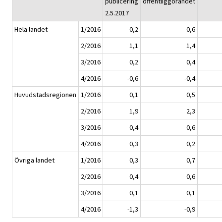
publicering
offentliggörandet
2.5.2017
Hela landet
1/2016
0,2
0,6
2/2016
1,1
1,4
3/2016
0,2
0,4
4/2016
-0,6
-0,4
Huvudstadsregionen
1/2016
0,1
0,5
2/2016
1,9
2,3
3/2016
0,4
0,6
4/2016
0,3
0,2
Övriga landet
1/2016
0,3
0,7
2/2016
0,4
0,6
3/2016
0,1
0,1
4/2016
-1,3
-0,9