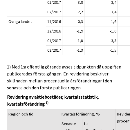
01/2017
3,9
3,4
02/2017
2,2
3,4
Övriga landet
11/2016
-0,3
-1,6
12/2016
-1,9
-1,0
01/2017
-1,8
-3,3
02/2017
-1,3
-1,5
1) Med 1:a offentliggörande avses tidpunkten då uppgiften
publicerades första gången. En revidering beskriver
skillnaden mellan procentuella årsförändringar i den
senaste och den första publiceringen.
Revidering av aktiebostäder, kvartalsstatistik,
1)
kvartalsförändring
Region och tid
Kvartalsförändring, %
Revider
procen
Senaste
1:a