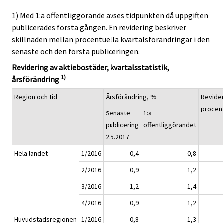
1) Med 1:a offentliggörande avses tidpunkten då uppgiften
publicerades första gången. En revidering beskriver
skillnaden mellan procentuella kvartalsförändringar i den
senaste och den första publiceringen.
Revidering av aktiebostäder, kvartalsstatistik,
1)
årsförändring
Region och tid
Årsförändring, %
Revider
procen
Senaste
1:a
publicering
offentliggörandet
2.5.2017
Hela landet
1/2016
0,4
0,8
2/2016
0,9
1,2
3/2016
1,2
1,4
4/2016
0,9
1,2
Huvudstadsregionen
1/2016
0,8
1,3