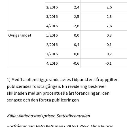
2/2016
2,4
2,6
3/2016
2,5
2,8
4/2016
2,6
2,6
Övriga landet
1/2016
0,0
0,3
2/2016
-0,4
-0,1
3/2016
0,0
0,2
4/2016
-0,6
-0,1
1) Med 1:a offentliggörande avses tidpunkten då uppgiften
publicerades första gången. En revidering beskriver
skillnaden mellan procentuella årsförändringar i den
senaste och den första publiceringen.
Källa: Aktiebostadspriser, Statistikcentralen
Förfrågningar: Petri Kettunen 029 551 3558, Elina Vuorio