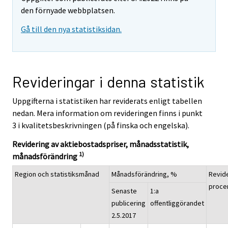
den förnyade webbplatsen.
Gå till den nya statistiksidan.
Revideringar i denna statistik
Uppgifterna i statistiken har reviderats enligt tabellen
nedan. Mera information om revideringen finns i punkt
3 i kvalitetsbeskrivningen (på finska och engelska).
Revidering av aktiebostadspriser, månadsstatistik,
1)
månadsförändring
Region och statistiksmånad
Månadsförändring, %
Revide
proce
Senaste
1:a
publicering
offentliggörandet
2.5.2017