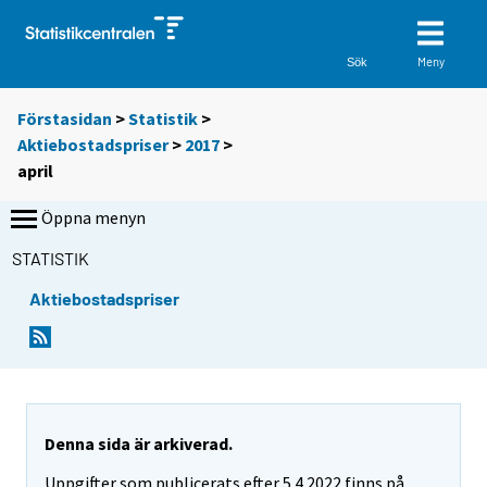
Meny
Sök
Förstasidan
>
Statistik
>
Aktiebostadspriser
>
2017
>
april
Öppna menyn
STATISTIK
Aktiebostadspriser
Denna sida är arkiverad.
Uppgifter som publicerats efter 5.4.2022 finns på