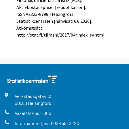
Finlands officiella statistik (FOS):
Aktiebostadspriser [e-publikation].
ISSN=2323-8798. Helsingfors:
Statistikcentralen [hänvisat: 6.8.2026].
Åtkomstsätt:
http://stat.fi/til/ashi/2017/04/index_sv.html
Verkstadsgatan
13
00580
Helsingfors
Växel
029 551 1000
Informationstjänst
029 551 2220