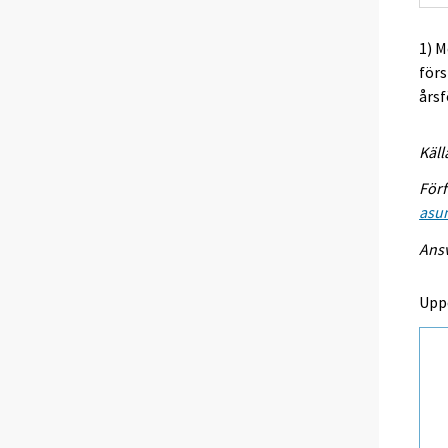
1) M
förs
årsf
Käll
Förf
asu
Ansv
Upp