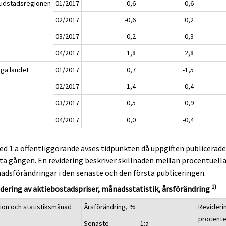
udstadsregionen
01/2017
0,6
-0,6
02/2017
-0,6
0,2
03/2017
0,2
-0,3
04/2017
1,8
2,8
iga landet
01/2017
0,7
-1,5
02/2017
1,4
0,4
03/2017
0,5
0,9
04/2017
0,0
-0,4
ed 1:a offentliggörande avses tidpunkten då uppgiften publicerad
ta gången. En revidering beskriver skillnaden mellan procentuell
dsförändringar i den senaste och den första publiceringen.
1)
dering av aktiebostadspriser, månadsstatistik, årsförändring
ion och statistiksmånad
Årsförändring, %
Revideri
procent
Senaste
1:a