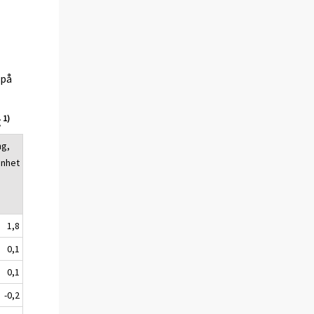
(på
1)
g
ng,
enhet
1,8
0,1
0,1
-0,2