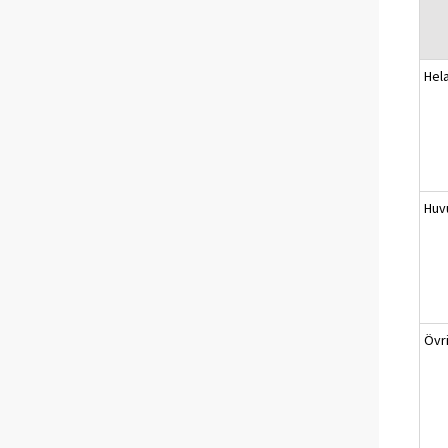
Hel
Huv
Övr