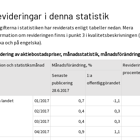
videringar i denna statistik
ifterna i statistiken har reviderats enligt tabeller nedan. Mera
rmation om revideringen finns i punkt 3 i kvalitetsbeskrivningen 
ka och på engelska).
dering av aktiebostadspriser, månadsstatistik, månadsförändrin
ion och statistiksmånad
Månadsförändring, %
Revideri
procent
Senaste
1:a
publicering
offentliggörandet
28.6.2017
a landet
01/2017
0,7
-1,1
02/2017
0,4
0,3
03/2017
0,4
0,3
04/2017
0,9
1,1