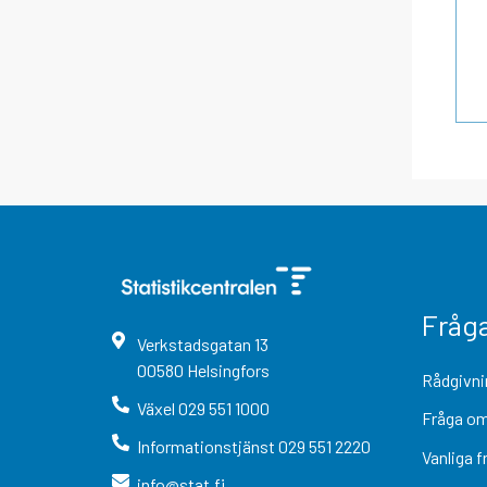
Fråg
Verkstadsgatan
13
00580
Helsingfors
Rådgivni
Växel
029 551 1000
Fråga om
Informationstjänst
029 551 2220
Vanliga f
info@stat.fi