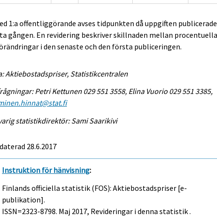
ed 1:a offentliggörande avses tidpunkten då uppgiften publicerad
ta gången. En revidering beskriver skillnaden mellan procentuell
örändringar i den senaste och den första publiceringen.
a: Aktiebostadspriser, Statistikcentralen
rågningar: Petri Kettunen 029 551 3558, Elina Vuorio 029 551 3385,
minen.hinnat@stat.fi
arig statistikdirektör: Sami Saarikivi
daterad 28.6.2017
Instruktion för hänvisning
:
Finlands officiella statistik (FOS): Aktiebostadspriser [e-
publikation].
ISSN=2323-8798.
Maj
2017, Revideringar i denna statistik .