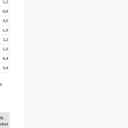
1,2
-0,8
0,5
-1,0
2,2
1,0
-0,4
0,4
es
a
ng,
enhet