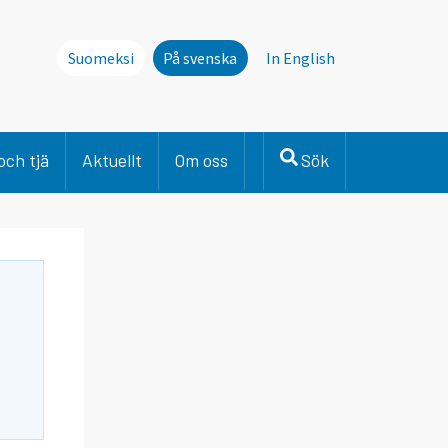
Suomeksi
På svenska
In English
och tjä
Aktuellt
Om oss
Sök