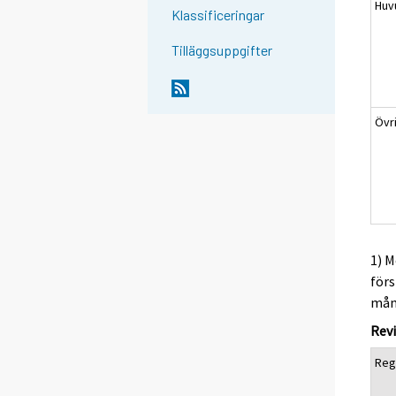
Huv
Klassificeringar
Tilläggsuppgifter
Övr
1) M
förs
måna
Revi
Reg