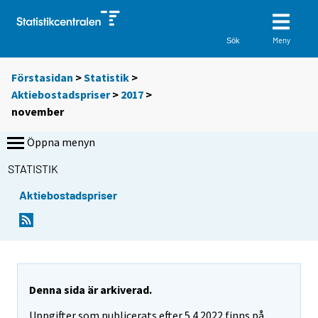
Meny
Sök
Förstasidan
>
Statistik
>
Aktiebostadspriser
>
2017
>
november
Öppna menyn
STATISTIK
Aktiebostadspriser
Denna sida är arkiverad.
Uppgifter som publicerats efter 5.4.2022 finns på