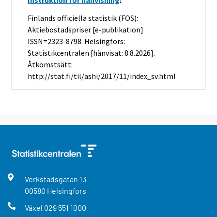
Finlands officiella statistik (FOS):
Aktiebostadspriser [e-publikation].
ISSN=2323-8798. Helsingfors:
Statistikcentralen [hänvisat: 8.8.2026].
Åtkomstsätt:
http://stat.fi/til/ashi/2017/11/index_sv.html
Verkstadsgatan
13
00580
Helsingfors
Växel
029 551 1000