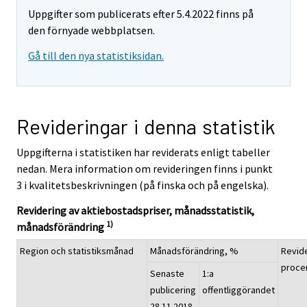
Uppgifter som publicerats efter 5.4.2022 finns på
den förnyade webbplatsen.
Gå till den nya statistiksidan.
Revideringar i denna statistik
Uppgifterna i statistiken har reviderats enligt tabeller
nedan. Mera information om revideringen finns i punkt
3 i kvalitetsbeskrivningen (på finska och på engelska).
Revidering av aktiebostadspriser, månadsstatistik,
1)
månadsförändring
Region och statistiksmånad
Månadsförändring, %
Revide
proce
Senaste
1:a
publicering
offentliggörandet
28.11.2018