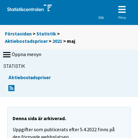
Meny
Sök
Förstasidan
>
Statistik
>
Aktiebostadspriser
>
2021
>
maj
Öppna menyn
STATISTIK
Aktiebostadspriser
Denna sida är arkiverad.
Uppgifter som publicerats efter 5.4.2022 finns på
den förnyade webbplatsen.