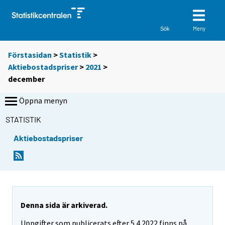
Meny
Sök
Förstasidan
>
Statistik
>
Aktiebostadspriser
>
2021
>
december
Öppna menyn
STATISTIK
Aktiebostadspriser
Denna sida är arkiverad.
Uppgifter som publicerats efter 5.4.2022 finns på