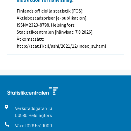
Finlands officiella statistik (FOS):
Aktiebostadspriser [e-publikation].
ISSN=2323-8798. Helsingfors:
Statistikcentralen [hänvisat: 7.8.2026].
Åtkomstsätt:
http://stat.fi/til/ashi/2021/12/index_sv.html
Verkstadsgatan
13
00580
Helsingfors
Växel
029 551 1000