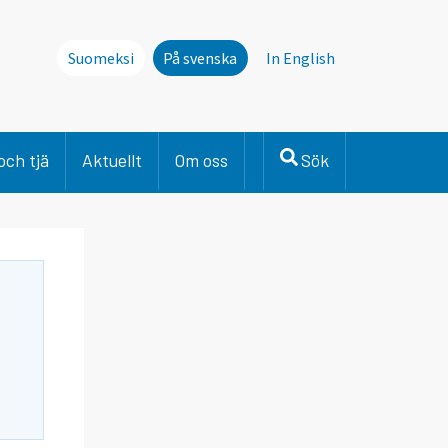
Suomeksi
På svenska
In English
och tjä
Aktuellt
Om oss
Sök