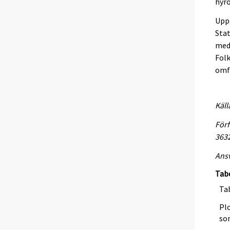
hyro
Uppg
Stat
med 
Folk
omf
Käll
Förf
363
Ansv
Tab
Tab
Plo
so