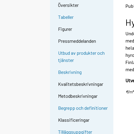
o
o
Översikter
Publ
a
a
n
n
Tabeller
Hy
o
o
t
t
Figurer
h
h
Unde
e
e
med 
Pressmeddelanden
r
r
hel
s
s
Utbud av produkter och
hyro
e
e
tjänster
Finl
r
r
v
v
med 
Beskrivning
i
i
Utve
c
c
Kvalitetsbeskrivningar
e
e
.
.
Metodbeskrivningar
Begrepp och definitioner
Klassificeringar
Tilläggsuppgifter