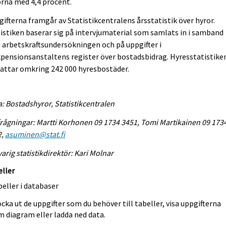
rna med 4,4 procent.
ifterna framgår av Statistikcentralens årsstatistik över hyror.
istiken baserar sig på intervjumaterial som samlats in i samband
arbetskraftsundersökningen och på uppgifter i
pensionsanstaltens register över bostadsbidrag. Hyresstatistike
attar omkring 242 000 hyresbostäder.
a: Bostadshyror, Statistikcentralen
rågningar: Martti Korhonen 09 1734 3451, Tomi Martikainen 09 173
2,
asuminen@stat.fi
arig statistikdirektör: Kari Molnar
eller
eller i databaser
cka ut de uppgifter som du behöver till tabeller, visa uppgifterna
m diagram eller ladda ned data.