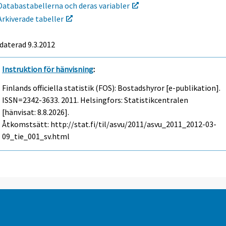
Databastabellerna och deras variabler
Arkiverade tabeller
daterad 9.3.2012
Instruktion för hänvisning
:
Finlands officiella statistik (FOS): Bostadshyror [e-publikation].
ISSN=2342-3633. 2011. Helsingfors: Statistikcentralen
[hänvisat: 8.8.2026].
Åtkomstsätt: http://stat.fi/til/asvu/2011/asvu_2011_2012-03-
09_tie_001_sv.html