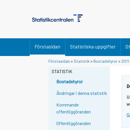
Förstasidan
Statistiska uppgifter
St
Y
Y
Förstasidan
>
Statistik
>
Bostadshyror
>
2011
o
o
u
u
STATISTIK
a
a
r
r
Bostadshyror
e
e
D
m
m
Ändringar i denna statistik
U
o
o
v
v
w
Kommande
i
i
offentliggöranden
G
n
n
g
g
Offentliggöranden
t
t