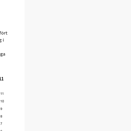
fört
 i
iga
11