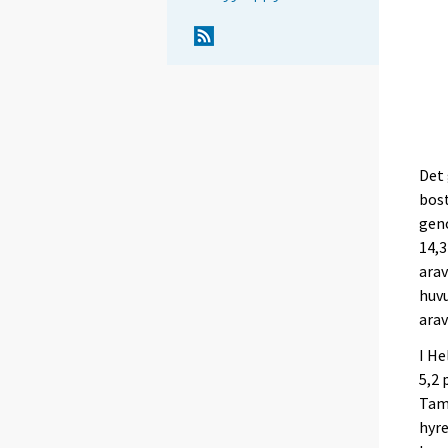
Det 
bost
geno
14,3
arav
huvu
arav
I He
5,2 
Tamm
hyre