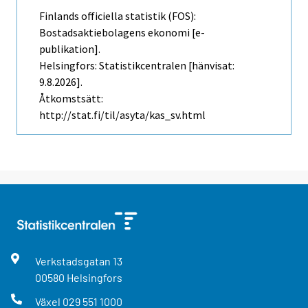
Finlands officiella statistik (FOS):
Bostadsaktiebolagens ekonomi [e-
publikation].
Helsingfors: Statistikcentralen [hänvisat:
9.8.2026].
Åtkomstsätt:
http://stat.fi/til/asyta/kas_sv.html
Verkstadsgatan
13
00580
Helsingfors
Växel
029 551 1000