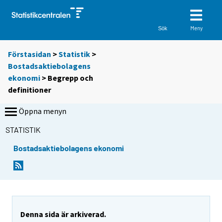
Meny
Sök
Förstasidan
>
Statistik
>
Bostadsaktiebolagens
ekonomi
> Begrepp och
definitioner
Öppna menyn
STATISTIK
Bostadsaktiebolagens ekonomi
Denna sida är arkiverad.