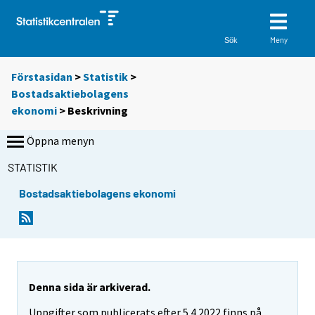
Meny
Sök
Förstasidan
>
Statistik
>
Bostadsaktiebolagens
ekonomi
> Beskrivning
Öppna menyn
STATISTIK
Bostadsaktiebolagens ekonomi
Denna sida är arkiverad.
Uppgifter som publicerats efter 5.4.2022 finns på