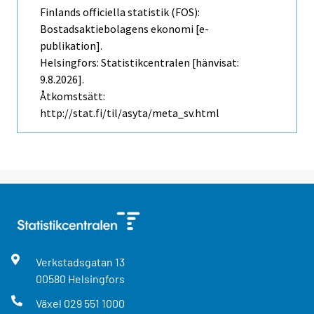
Finlands officiella statistik (FOS):
Bostadsaktiebolagens ekonomi [e-
publikation].
Helsingfors: Statistikcentralen [hänvisat:
9.8.2026].
Åtkomstsätt:
http://stat.fi/til/asyta/meta_sv.html
Verkstadsgatan
13
00580
Helsingfors
Växel
029 551 1000