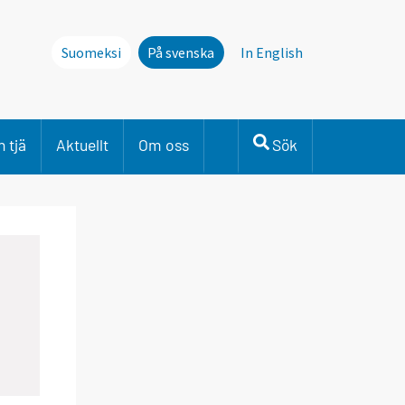
Suomeksi
På svenska
In English
 tjä
Aktuellt
Om oss
Sök