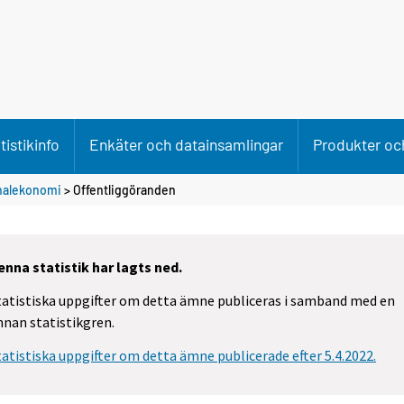
tistikinfo
Enkäter och datainsamlingar
Produkter och
onalekonomi
> Offentliggöranden
enna statistik har lagts ned.
tatistiska uppgifter om detta ämne publiceras i samband med en
nnan statistikgren.
tatistiska uppgifter om detta ämne publicerade efter 5.4.2022.