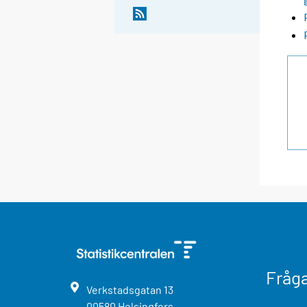
Fråg
Verkstadsgatan
13
00580
Helsingfors