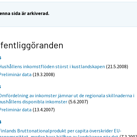
enna sida är arkiverad.
fentliggöranden
6
Hushållens inkomstflöden störst i kustlandskapen
(21.5.2008)
Preliminär data
(19.3.2008)
5
Omfördelning av inkomster jämnar ut de regionala skillnaderna i
hushållens disponibla inkomster
(5.6.2007)
Preliminär data
(13.4.2007)
4
Finlands Bruttonationalprodukt per capita överskrider EU-
genomsnittet, medan bara hälften av landskapen gör det
(7.3.200