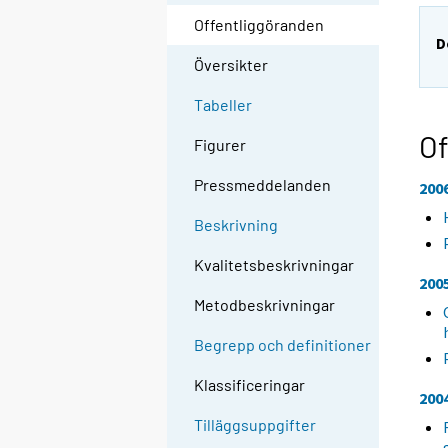
Offentliggöranden
D
Översikter
Tabeller
Of
Figurer
Pressmeddelanden
200
Beskrivning
Kvalitetsbeskrivningar
200
Metodbeskrivningar
Begrepp och definitioner
Klassificeringar
200
Tilläggsuppgifter