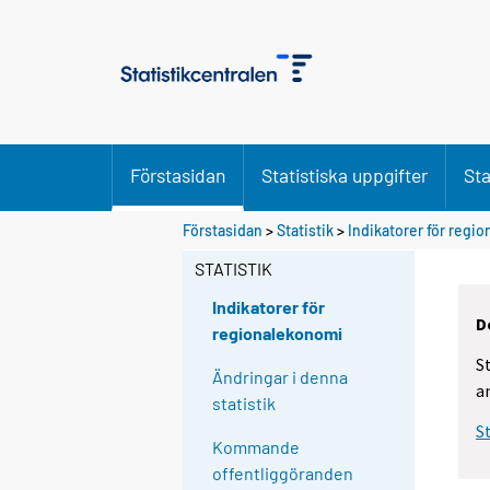
Förstasidan
Statistiska uppgifter
Sta
Förstasidan
>
Statistik
>
Indikatorer för regi
STATISTIK
Indikatorer för
D
regionalekonomi
S
Ändringar i denna
a
statistik
S
Kommande
offentliggöranden