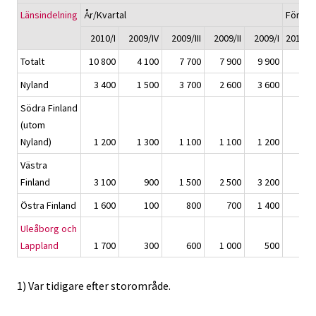
Länsindelning
År/Kvartal
Föränd
2010/I
2009/IV
2009/III
2009/II
2009/I
2010/I 
Totalt
10 800
4 100
7 700
7 900
9 900
Nyland
3 400
1 500
3 700
2 600
3 600
Södra Finland
(utom
Nyland)
1 200
1 300
1 100
1 100
1 200
Västra
Finland
3 100
900
1 500
2 500
3 200
Östra Finland
1 600
100
800
700
1 400
Uleåborg och
Lappland
1 700
300
600
1 000
500
1) Var tidigare efter storområde.