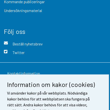
Kommande publiceringar
Undersökningsmaterial
Följ oss
Beställ nyhetsbrev
Twitter
Kontaktinformation
Information om kakor (cookies)
Respons
Vi använder kakor på vår webbplats. Nödvändiga
Användarvillkor
kakor behövs för att webbplatsen ska fungera på
Dataskydd
rätt sätt. Andra kakor behövs för att visa videor,