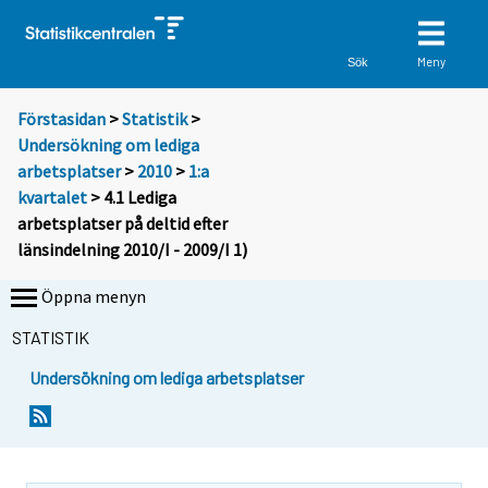
Meny
Sök
Förstasidan
>
Statistik
>
Undersökning om lediga
arbetsplatser
>
2010
>
1:a
kvartalet
> 4.1 Lediga
arbetsplatser på deltid efter
länsindelning 2010/I - 2009/I 1)
Öppna menyn
STATISTIK
Undersökning om lediga arbetsplatser