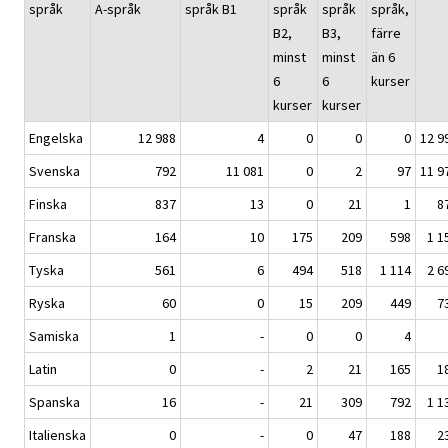
språk
A-språk
språk B1
språk
språk
språk,
B2,
B3,
färre
minst
minst
än 6
6
6
kurser
kurser
kurser
Engelska
12 988
4
0
0
0
12 9
Svenska
792
11 081
0
2
97
11 9
Finska
837
13
0
21
1
8
Franska
164
10
175
209
598
1 1
Tyska
561
6
494
518
1 114
2 6
Ryska
60
0
15
209
449
7
Samiska
1
-
0
0
4
Latin
0
-
2
21
165
1
Spanska
16
-
21
309
792
1 1
Italienska
0
-
0
47
188
2