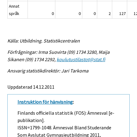
Annat
språk
0
0
0
2
127
1
Källa: Utbildning. Statistikcentralen
Förfrågningar: Irma Suovirta (09) 1734 3280, Maija
Sikanen (09) 1734 2292,
koulutustilastot@stat.fi
Ansvarig statistikdirektör: Jari Tarkoma
Uppdaterad 14.12.2011
Instruktion för hänvisning
:
Finlands officiella statistik (FOS): Ämnesval [e-
publikation].
ISSN=1799-1048.
Ämnesval Bland Studerande
Som Avslutat Gymnasieutbildning
2011,