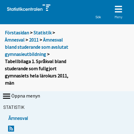
Meny
Sök
Förstasidan
>
Statistik
>
Ämnesval
>
2011
>
Ämnesval
bland studerande som avslutat
gymnasieutbildning
>
Tabellbilaga 1. Språkval bland
studerande som fullgjort
gymnasiets hela lärokurs 2011,
män
Öppna menyn
STATISTIK
Ämnesval