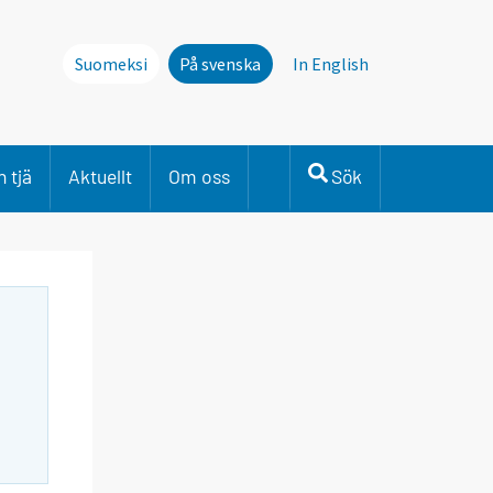
Suomeksi
På svenska
In English
 tjä
Aktuellt
Om oss
Sök