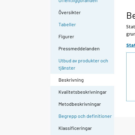
Offentliggöranden
Översikter
Be
Tabeller
Stat
grun
Figurer
Sta
Pressmeddelanden
Utbud av produkter och
tjänster
Beskrivning
Kvalitetsbeskrivningar
Metodbeskrivningar
Begrepp och definitioner
Klassificeringar