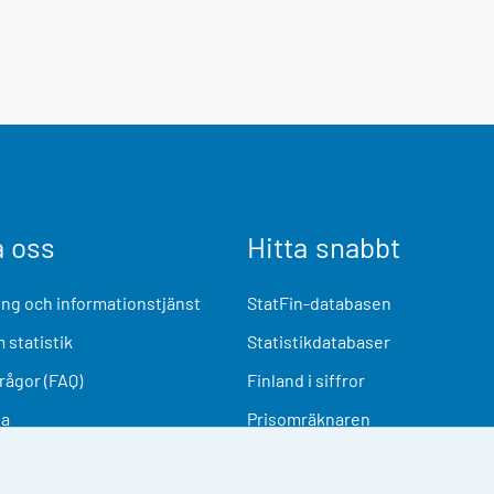
a oss
Hitta snabbt
ng och informationstjänst
StatFin-databasen
 statistik
Statistikdatabaser
frågor (FAQ)
Finland i siffror
ia
Prisomräknaren
Kommande publiceringar