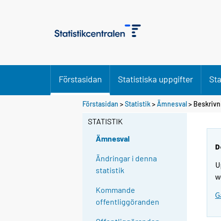
Förstasidan
Statistiska uppgifter
Sta
Förstasidan
>
Statistik
>
Ämnesval
> Beskrivn
STATISTIK
Ämnesval
D
Ändringar i denna
U
statistik
w
Kommande
G
offentliggöranden