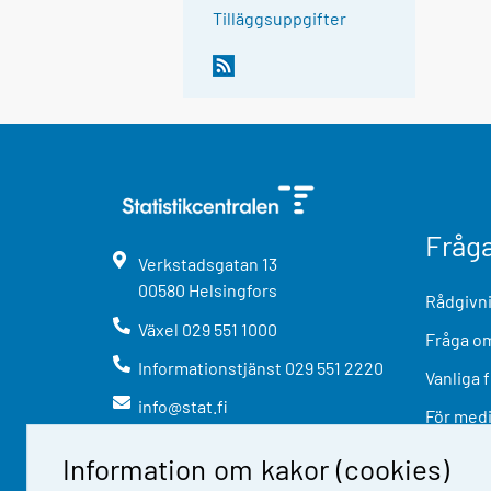
Tilläggsuppgifter
Fråg
Verkstadsgatan
13
00580
Helsingfors
Rådgivni
Växel
029 551 1000
Fråga om
Informationstjänst
029 551 2220
Vanliga 
info@stat.fi
För med
Information om kakor (cookies)