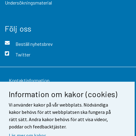
Undersökningsmaterial
Följ oss
Beställ nyhetsbrev
Twitter
Kontaktinformation
Information om kakor (cookies)
Respons
Vi använder kakor på vår webbplats. Nödvändiga
Användarvillkor
kakor behövs för att webbplatsen ska fungera på
Dataskydd
rätt sätt. Andra kakor behövs för att visa videor,
poddar och feedbacktjäster.
Tillgänglighet
Läs mer om kakor.