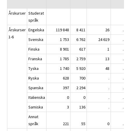
Årskurser
Studerat
språk
Årskurser
Engelska
119 848
8 411
26
.
12
1-6
Svenska
1 753
6 762
24 619
.
3
Finska
8 901
617
1
.
Franska
1 785
2 759
13
.
Tyska
1 740
5 920
48
.
Ryska
628
700
.
.
Spanska
397
2 294
.
.
Italienska
0
0
.
.
Samiska
3
136
.
.
Annat
språk
221
55
0
.