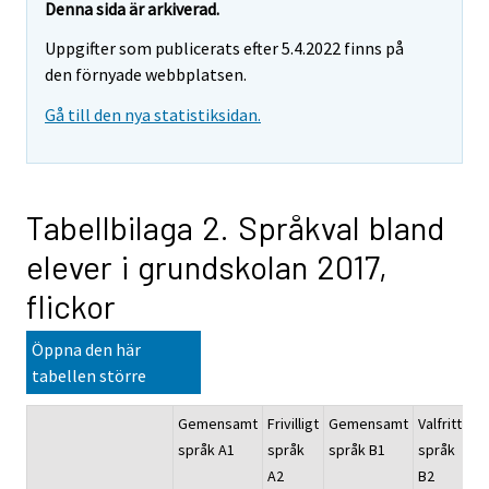
Denna sida är arkiverad.
Uppgifter som publicerats efter 5.4.2022 finns på
den förnyade webbplatsen.
Gå till den nya statistiksidan.
Tabellbilaga 2. Språkval bland
elever i grundskolan 2017,
flickor
Öppna den här
tabellen större
Gemensamt
Frivilligt
Gemensamt
Valfritt
Fl
språk A1
språk
språk B1
språk
to
A2
B2