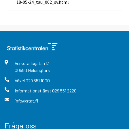
18-05-24_tau_002_sv.html
Verkstadsgatan
13
00580
Helsingfors
Växel
029 551 1000
Informationstjänst
029 551 2220
info@stat.fi
Fråga oss