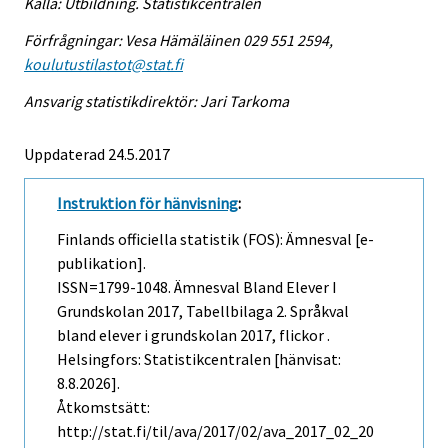
Källa: Utbildning. Statistikcentralen
Förfrågningar: Vesa Hämäläinen 029 551 2594,
koulutustilastot@stat.fi
Ansvarig statistikdirektör: Jari Tarkoma
Uppdaterad 24.5.2017
Instruktion för hänvisning
:
Finlands officiella statistik (FOS): Ämnesval [e-
publikation].
ISSN=1799-1048.
Ämnesval Bland Elever I
Grundskolan
2017, Tabellbilaga 2. Språkval
bland elever i grundskolan 2017, flickor .
Helsingfors: Statistikcentralen [hänvisat:
8.8.2026].
Åtkomstsätt:
http://stat.fi/til/ava/2017/02/ava_2017_02_20