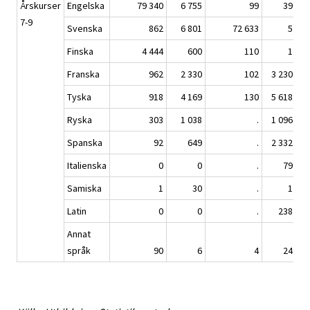
Årskurser
Engelska
79 340
6 755
99
39
8
7-9
Svenska
862
6 801
72 633
5
8
Finska
4 444
600
110
1
Franska
962
2 330
102
3 230
Tyska
918
4 169
130
5 618
1
Ryska
303
1 038
.
1 096
Spanska
92
649
.
2 332
Italienska
0
0
.
79
Samiska
1
30
.
1
Latin
0
0
.
238
Annat
språk
90
6
4
24