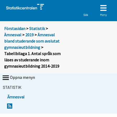
Meny
Sök
Förstasidan
>
Statistik
>
Ämnesval
>
2019
>
Ämnesval
bland studerande som avslutat
gymnasieutbildning
>
Tabellbilaga 1. Antal språk som
läses av studerande inom
gymnasieutbildning 2014-2019
Öppna menyn
STATISTIK
Ämnesval