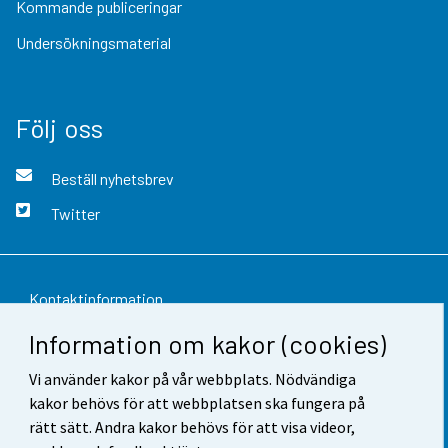
Kommande publiceringar
Undersökningsmaterial
Följ oss
Beställ nyhetsbrev
Twitter
Kontaktinformation
Information om kakor (cookies)
Respons
Vi använder kakor på vår webbplats. Nödvändiga
Användarvillkor
kakor behövs för att webbplatsen ska fungera på
Dataskydd
rätt sätt. Andra kakor behövs för att visa videor,