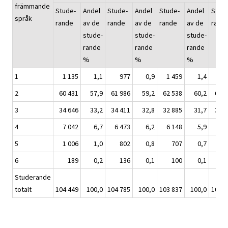
främmande
Stude-
Andel
Stude-
Andel
Stude-
Andel
Stud
språk
rande
av de
rande
av de
rande
av de
rand
stude-
stude-
stude-
rande
rande
rande
%
%
%
1
1 135
1,1
977
0,9
1 459
1,4
1 1
2
60 431
57,9
61 986
59,2
62 538
60,2
62 6
3
34 646
33,2
34 411
32,8
32 885
31,7
33 4
4
7 042
6,7
6 473
6,2
6 148
5,9
5 8
5
1 006
1,0
802
0,8
707
0,7
6
6
189
0,2
136
0,1
100
0,1
1
Studerande
totalt
104 449
100,0
104 785
100,0
103 837
100,0
103 9