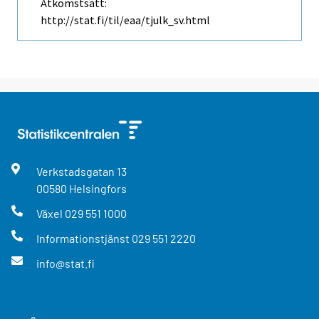
Åtkomstsätt:
http://stat.fi/til/eaa/tjulk_sv.html
Verkstadsgatan
13
00580
Helsingfors
Växel
029 551 1000
Informationstjänst
029 551 2220
info@stat.fi