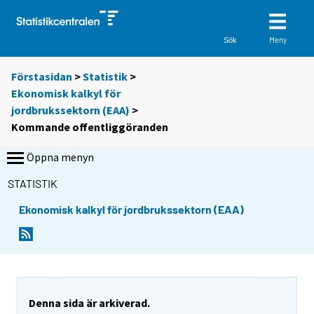
Meny
Sök
Förstasidan
>
Statistik
>
Ekonomisk kalkyl för
jordbrukssektorn (EAA)
>
Kommande offentliggöranden
Öppna menyn
STATISTIK
Ekonomisk kalkyl för jordbrukssektorn (EAA)
Denna sida är arkiverad.