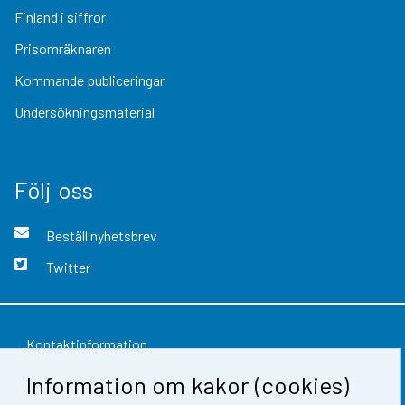
Finland i siffror
Prisomräknaren
Kommande publiceringar
Undersökningsmaterial
Följ oss
Beställ nyhetsbrev
Twitter
Kontaktinformation
Information om kakor (cookies)
Respons