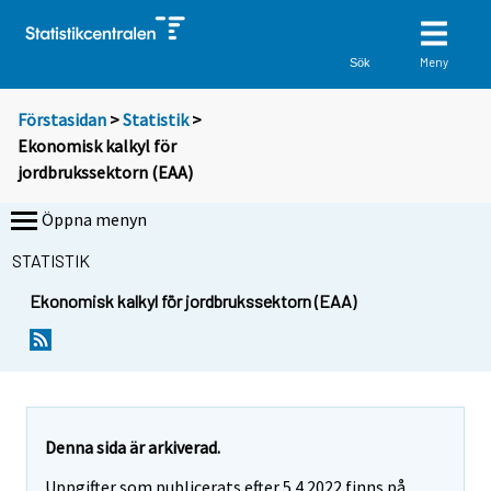
Meny
Sök
Förstasidan
>
Statistik
>
Ekonomisk kalkyl för
jordbrukssektorn (EAA)
Öppna menyn
STATISTIK
Ekonomisk kalkyl för jordbrukssektorn (EAA)
Denna sida är arkiverad.
Uppgifter som publicerats efter 5.4.2022 finns på