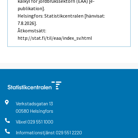
kalkyl för jordbrukssektorn (EAA) [e-
publikation].
Helsingfors: Statistikcentralen [hänvisat:
7.8.2026].
Åtkomstsätt:
http://stat.fi/til/eaa/index_sv.html
Verkstadsgatan
13
00580
Helsingfors
Växel
029 551 1000
Informationstjänst
029 551 2220