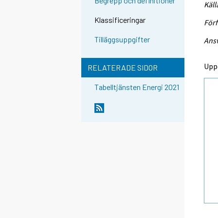
Begrepp och definitioner
Käll
Klassificeringar
Förf
Tilläggsuppgifter
Ansv
Upp
RELATERADE SIDOR
Tabelltjänsten Energi 2021