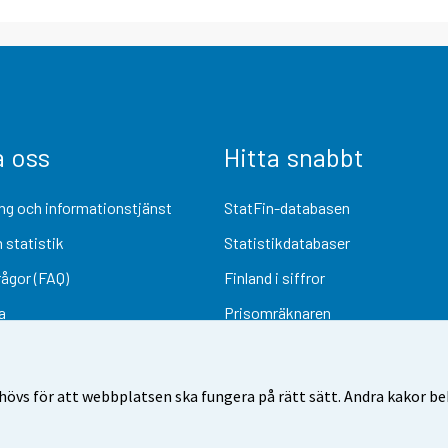
a oss
Hitta snabbt
ng och informationstjänst
StatFin-databasen
 statistik
Statistikdatabaser
rågor (FAQ)
Finland i siffror
a
Prisomräknaren
Kommande publiceringar
Undersökningsmaterial
övs för att webbplatsen ska fungera på rätt sätt. Andra kakor behö