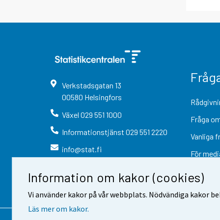
Fråg
Verkstadsgatan
13
00580
Helsingfors
Rådgivni
Växel
029 551 1000
Fråga om
Informationstjänst
029 551 2220
Vanliga f
info@stat.fi
För medi
Information om kakor (cookies)
Vi använder kakor på vår webbplats. Nödvändiga kakor beh
Läs mer om kakor.