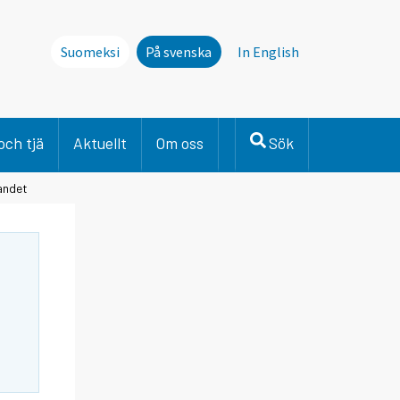
Suomeksi
På svenska
In English
och tjä
Aktuellt
Om oss
Sök
landet