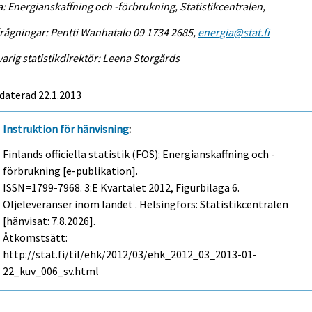
a: Energianskaffning och -förbrukning, Statistikcentralen,
rågningar: Pentti Wanhatalo 09 1734 2685,
energia@stat.fi
arig statistikdirektör: Leena Storgårds
daterad 22.1.2013
Instruktion för hänvisning
:
Finlands officiella statistik (FOS): Energianskaffning och -
förbrukning [e-publikation].
ISSN=1799-7968.
3:e Kvartalet
2012, Figurbilaga 6.
Oljeleveranser inom landet . Helsingfors: Statistikcentralen
[hänvisat: 7.8.2026].
Åtkomstsätt:
http://stat.fi/til/ehk/2012/03/ehk_2012_03_2013-01-
22_kuv_006_sv.html