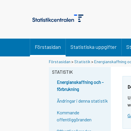
Förstasidan
Statistiska uppgifter
St
Förstasidan
>
Statistik
>
Energianskaffning oc
STATISTIK
Energianskaffning och -
D
förbrukning
U
Ändringar i denna statistik
w
Kommande
G
offentliggöranden