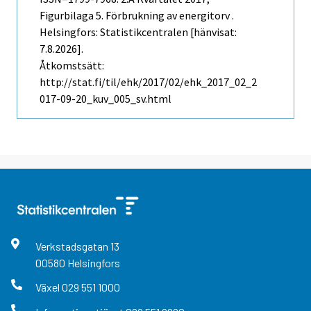
Figurbilaga 5. Förbrukning av energitorv .
Helsingfors: Statistikcentralen [hänvisat:
7.8.2026].
Åtkomstsätt:
http://stat.fi/til/ehk/2017/02/ehk_2017_02_2
017-09-20_kuv_005_sv.html
Verkstadsgatan
13
00580
Helsingfors
Växel
029 551 1000