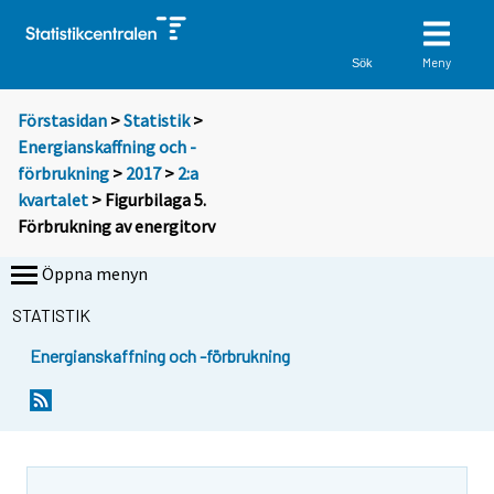
Meny
Sök
Förstasidan
>
Statistik
>
Energianskaffning och -
förbrukning
>
2017
>
2:a
kvartalet
> Figurbilaga 5.
Förbrukning av energitorv
Öppna menyn
STATISTIK
Energianskaffning och -förbrukning