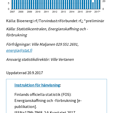
Källa: Bioenergi rf/Torvindustriförbundet rf,; *preliminär
Källa: Statistikcentralen, Energianskaffning och -
förbrukning
Förfrågningar: Ville Maljanen 029 551 2691,
energia@stat.fi
Ansvarig statistikdirektör: Ville Vertanen
Uppdaterad 20.9.2017
Instruktion för hänvisning
:
Finlands officiella statistik (FOS):
Energianskaffning och -förbrukning [e-
publikation].
ISSN=1799-7968.
2:a Kvartalet
2017,