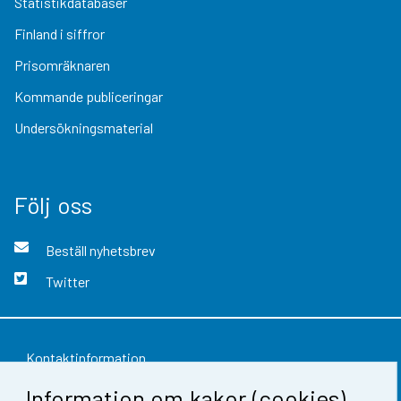
Statistikdatabaser
Finland i siffror
Prisomräknaren
Kommande publiceringar
Undersökningsmaterial
Följ oss
Beställ nyhetsbrev
Twitter
Kontaktinformation
Information om kakor (cookies)
Respons