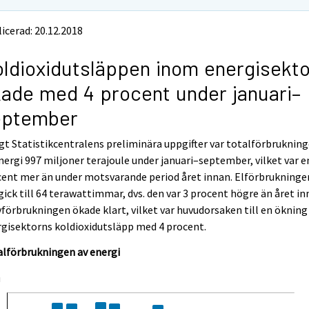
icerad: 20.12.2018
ldioxidutsläppen inom energisekt
ade med 4 procent under januari–
eptember
gt Statistikcentralens preliminära uppgifter var totalförbruknin
nergi 997 miljoner terajoule under januari–september, vilket var e
ent mer än under motsvarande period året innan. Elförbrukninge
ick till 64 terawattimmar, dvs. den var 3 procent högre än året in
förbrukningen ökade klart, vilket var huvudorsaken till en ökning
gisektorns koldioxidutsläpp med 4 procent.
alförbrukningen av energi