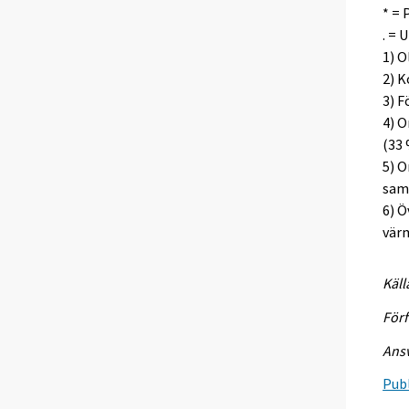
* = 
. = 
1) O
2) K
3) F
4) O
(33 
5) O
samt
6) Ö
värm
Käll
Förf
Ansv
Publ