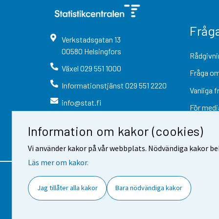
Fråg
Verkstadsgatan
13
00580
Helsingfors
Rådgivni
Växel
029 551 1000
Fråga om
Informationstjänst
029 551 2220
Vanliga f
info@stat.fi
För medi
Information om kakor (cookies)
Vi använder kakor på vår webbplats. Nödvändiga kakor beh
Läs mer om kakor.
Kontaktinformation
Respons
Jag tillåter alla kakor
Bara nödvändiga kakor