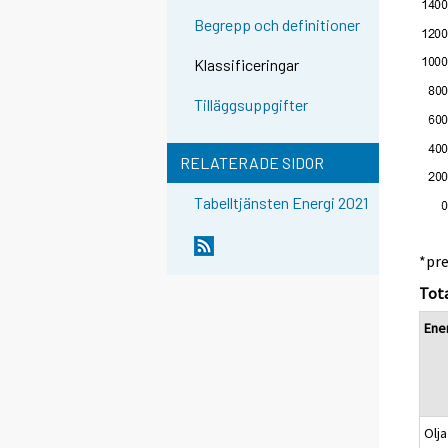
Begrepp och definitioner
Klassificeringar
Tilläggsuppgifter
RELATERADE SIDOR
Tabelltjänsten Energi 2021
*pr
Tota
Ener
Olj