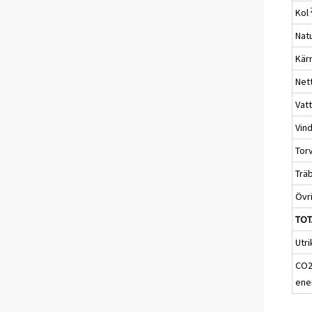
Kol
Nat
Kär
Net
Vat
Vin
Tor
Trä
Övr
TOT
Utri
CO2
ene