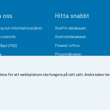
a oss
Hitta snabbt
ng och informationstjänst
StatFin-databasen
 statistik
Statistikdatabaser
rågor (FAQ)
Finland i siffror
a
Prisomräknaren
Kommande publiceringar
Undersökningsmaterial
övs för att webbplatsen ska fungera på rätt sätt. Andra kakor behö
Användarvillkor
Dataskydd
Tillgänglighet
Information om