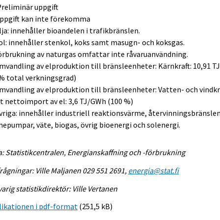
Preliminär uppgift
Uppgift kan inte förekomma
lja: innehåller bioandelen i trafikbränslen.
ol: innehåller stenkol, koks samt masugn- och koksgas.
örbrukning av naturgas omfattar inte råvaruanvändning.
mvandling av elproduktion till bränsleenheter: Kärnkraft: 10,91 
% total verkningsgrad)
mvandling av elproduktion till bränsleenheter: Vatten- och vindkr
 nettoimport av el: 3,6 TJ/GWh (100 %)
vriga: innehåller industriell reaktionsvärme, återvinningsbränslen
epumpar, väte, biogas, övrig bioenergi och solenergi.
a: Statistikcentralen, Energianskaffning och -förbrukning
rågningar: Ville Maljanen 029 551 2691,
energia@stat.fi
arig statistikdirektör: Ville Vertanen
ikationen i pdf-format
(251,5 kB)