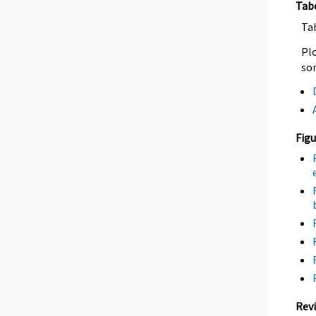
Tab
Tab
Plo
so
Figu
Revi