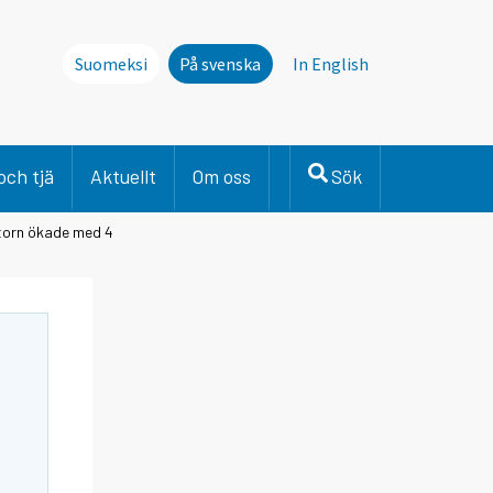
Suomeksi
På svenska
In English
och tjä
Aktuellt
Om oss
Sök
torn ökade med 4