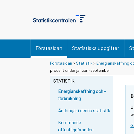
Förstasidan
Statistiska uppgifter
St
Förstasidan
>
Statistik
>
Energianskaffning oc
Y
Y
procent under januari–september
o
o
u
u
STATISTIK
a
a
r
r
Energianskaffning och -
e
e
D
förbrukning
m
m
U
o
o
Ändringar i denna statistik
v
v
w
i
i
Kommande
G
n
n
offentliggöranden
g
g