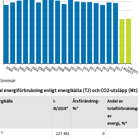
eliminär
l energiförbrukning enligt energikälla (TJ) och CO2-utsläpp (Mt)
gikälla
I-
Årsförändring-
Andel av
III/2018*
%*
totalförbruknin
av
energi, %*
1)
a
227 461
0