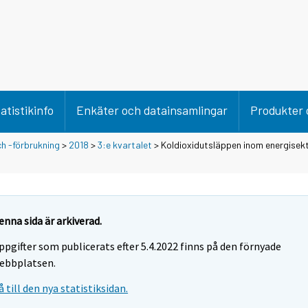
atistikinfo
Enkäter och datainsamlingar
Produkter 
h -förbrukning
>
2018
>
3:e kvartalet
> Koldioxidutsläppen inom energisek
enna sida är arkiverad.
ppgifter som publicerats efter 5.4.2022 finns på den förnyade
ebbplatsen.
å till den nya statistiksidan.