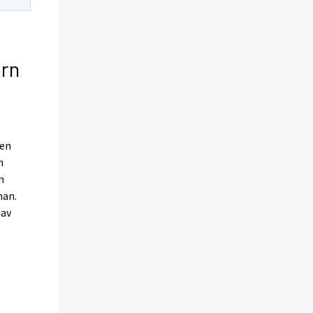
orn
gen
n
n
nan.
 av